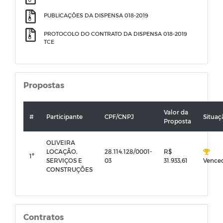
PUBLICAÇÕES DA DISPENSA 018-2019
PROTOCOLO DO CONTRATO DA DISPENSA 018-2019
TCE
Propostas
Valor da
#
Participante
CPF/CNPJ
Situaç
Proposta
OLIVEIRA
LOCAÇÃO,
28.114.128/0001-
R$
1º
SERVIÇOS E
03
31.933,61
Vence
CONSTRUÇÕES
Contratos