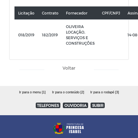
Licitação
Contrato
Fornecedor
CPF/CNPJ
Assin
OLIVEIRA
LOCAÇÃO,
018/2019
182/2019
14-08
SERVIÇOS E
CONSTRUÇÕES
Voltar
Ir para o menu [1]
Ir para o conteúdo [2]
Ir para o rodapé [3]
TELEFONES
OUVIDORIA
SUBIR