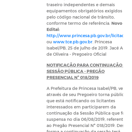
traseiro independentes e demais
equipamentos obrigatórios exigidos
pelo código nacional de trânsito,
conforme termo de referência.
Novo
Edital:
http://www.princesa.pb.gov.br/licitacoes
ou
www.tce.pb.gov.br
. Princesa
Isabel/PB, 25 de julho de 2019. Jacé Alves
de Oliveira - Pregoeiro Oficial
NOTIFICAÇÃO PARA CONTINUAÇÃO DA
SESSÃO PÚBLICA -
PREGÃO
PRESENCIAL Nº 018/2019
A Prefeitura de Princesa Isabel/PB, vem
através de seu Pregoeiro torna público
que está notificando os licitantes
interessados em participarem da
continuação da Sessão Pública que foi
suspensa no dia 06/08/2019, referente
ao Pregão Presencial Nº 018/2019. Desta
forma a continuação da sessão terá