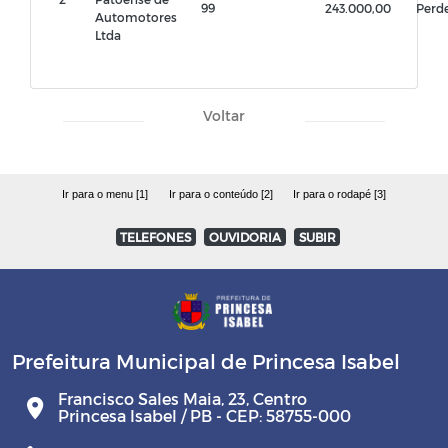
99
243.000,00
Perd
Automotores
Ltda
Voltar
Ir para o menu [1]
Ir para o conteúdo [2]
Ir para o rodapé [3]
TELEFONES
OUVIDORIA
SUBIR
Prefeitura Municipal de Princesa Isabel
Francisco Sales Maia, 23, Centro
Princesa Isabel / PB - CEP: 58755-000