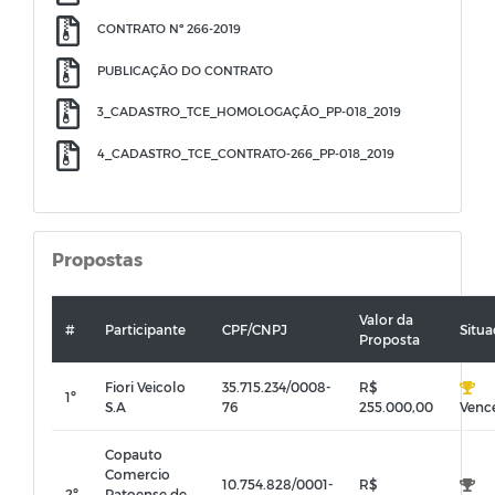
CONTRATO Nº 266-2019
PUBLICAÇÃO DO CONTRATO
3_CADASTRO_TCE_HOMOLOGAÇÃO_PP-018_2019
4_CADASTRO_TCE_CONTRATO-266_PP-018_2019
Propostas
Valor da
#
Participante
CPF/CNPJ
Situ
Proposta
Fiori Veicolo
35.715.234/0008-
R$
1º
S.A
76
255.000,00
Venc
Copauto
Comercio
10.754.828/0001-
R$
2º
Patoense de