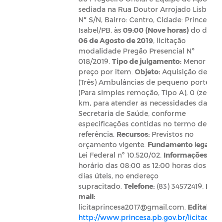
sediada na Rua Doutor Arrojado Lisboa,
Nº S/N, Bairro: Centro, Cidade: Princesa
Isabel/PB, às
09:00 (Nove horas)
do dia
06 de Agosto de 2019
, licitação
modalidade Pregão Presencial Nº
018/2019.
Tipo de julgamento:
Menor
preço por item.
Objeto:
Aquisição de 03
(Três) Ambulâncias de pequeno porte
(Para simples remoção, Tipo A), 0 (zero)
km, para atender as necessidades da
Secretaria de Saúde, conforme
especificações contidas no termo de
referência.
Recursos:
Previstos no
orçamento vigente.
Fundamento legal:
Lei Federal nº 10.520/02.
Informações:
no
horário das 08:00 as 12:00 horas dos
dias úteis, no endereço
supracitado.
Telefone:
(83) 34572419.
E-
mail:
licitaprincesa2017@gmail.com
.
Edital:
http://www.princesa.pb.gov.br/licitacoes