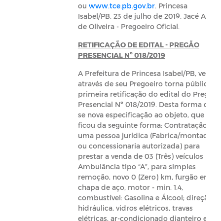
ou
www.tce.pb.gov.br
. Princesa
Isabel/PB, 23 de julho de 2019. Jacé Alves
de Oliveira - Pregoeiro Oficial.
RETIFICAÇÃO DE EDITAL -
PREGÃO
PRESENCIAL Nº 018/2019
A Prefeitura de Princesa Isabel/PB, vem
através de seu Pregoeiro torna público a
primeira retificação do edital do Pregão
Presencial Nº 018/2019. Desta forma dar-
se nova especificação ao objeto, que
ficou da seguinte forma: Contratação de
uma pessoa jurídica (Fabrica/montadora
ou concessionaria autorizada) para
prestar a venda de 03 (Três) veículos
Ambulância tipo “A”, para simples
remoção, novo 0 (Zero) km, furgão em
chapa de aço, motor - min. 1.4,
combustível: Gasolina e Álcool; direção
hidráulica, vidros elétricos, travas
elétricas, ar-condicionado dianteiro e