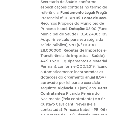
Secretaria de Saúde, conforme
especificações contidas no termo de
referência.
Fundamento Legal:
Pregão
Presencial nº 018/2019.
Fonte de Recurso:
Recursos Próprios do Município de
Princesa Isabel.
Dotação:
08.00 (Fundo
Municipal de Saúde), 10.302.4003.1051
Adquirir veículo para estratégia da
saúde pública), 570 (Nº FICHA),
211.000000 (Receitas de Impostos e de
Transferência de Impostos - Saúde);
4.4.90.52.01 Equipamentos e Material
Perman), conforme QDD/2019, ficando
automaticamente incorporadas as
dotações do orçamento anual (LOA)
aprovado por lei para o exercício
seguinte.
Vigência:
01 (um) ano.
Partes
Contratantes:
Ricardo Pereira do
Nacimento (Pela contratante) e o Sr
Gustavo Cavalcanti Neves (Pela
contratada). Princesa Isabel - PB, 06 de
Novembro de 2019. Ricardo Pereira do