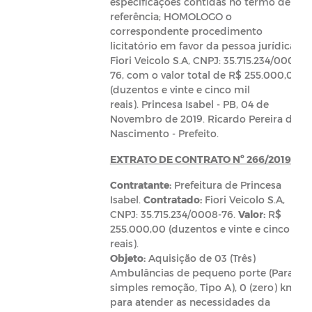
especificações contidas no termo de
referência; HOMOLOGO o
correspondente procedimento
licitatório em favor da pessoa jurídica:
Fiori Veicolo S.A, CNPJ: 35.715.234/0008-
76, com o valor total de R$ 255.000,00
(duzentos e vinte e cinco mil
reais). Princesa Isabel - PB, 04 de
Novembro de 2019. Ricardo Pereira do
Nascimento - Prefeito.
EXTRATO DE CONTRATO Nº 266/2019
Contratante:
Prefeitura de Princesa
Isabel.
Contratado:
Fiori Veicolo S.A,
CNPJ: 35.715.234/0008-76.
Valor:
R$
255.000,00 (duzentos e vinte e cinco mil
reais).
Objeto:
Aquisição de 03 (Três)
Ambulâncias de pequeno porte (Para
simples remoção, Tipo A), 0 (zero) km,
para atender as necessidades da