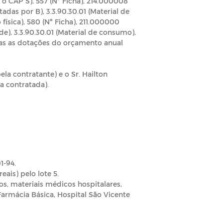
 o CAP´S), 557 (Nº Ficha), 214.000008
das por B), 3.3.90.30.01 (Material de
física), 580 (Nº Ficha), 211.000000
e), 3.3.90.30.01 (Material de consumo),
s as dotações do orçamento anual
la contratante) e o Sr. Hailton
a contratada).
1-94.
eais) pelo lote 5.
, materiais médicos hospitalares,
armácia Básica, Hospital São Vicente