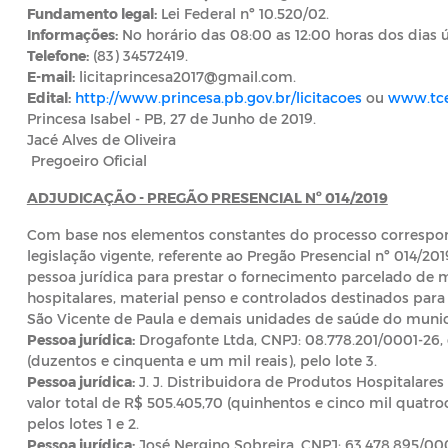
Fundamento legal:
Lei Federal nº 10.520/02.
Informações:
No horário das 08:00 as 12:00 horas dos dias ú
Telefone:
(83) 34572419.
E-mail:
licitaprincesa2017@gmail.com.
Edital:
http://www.princesa.pb.gov.br/licitacoes
ou
www.tce
Princesa Isabel - PB, 27 de Junho de 2019.
Jacé Alves de Oliveira
Pregoeiro Oficial
ADJUDICAÇÃO - PREGÃO PRESENCIAL Nº 014/2019
Com base nos elementos constantes do processo correspon
legislação vigente, referente ao Pregão Presencial nº 014/20
pessoa jurídica para prestar o fornecimento parcelado de
hospitalares, material penso e controlados destinados para
São Vicente de Paula e demais unidades de saúde do munic
Pessoa jurídica:
Drogafonte Ltda, CNPJ: 08.778.201/0001-26, 
(duzentos e cinquenta e um mil reais), pelo lote 3.
Pessoa jurídica:
J. J. Distribuidora de Produtos Hospitalares
valor total de R$ 505.405,70 (quinhentos e cinco mil quatroc
pelos lotes 1 e 2.
Pessoa jurídica:
José Nergino Sobreira, CNPJ: 63.478.895/000