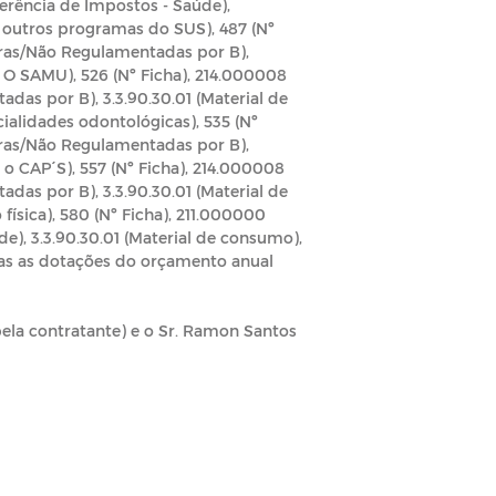
ferência de Impostos - Saúde),
r outros programas do SUS), 487 (Nº
tras/Não Regulamentadas por B),
r O SAMU), 526 (Nº Ficha), 214.000008
das por B), 3.3.90.30.01 (Material de
ialidades odontológicas), 535 (Nº
tras/Não Regulamentadas por B),
 o CAP´S), 557 (Nº Ficha), 214.000008
das por B), 3.3.90.30.01 (Material de
física), 580 (Nº Ficha), 211.000000
e), 3.3.90.30.01 (Material de consumo),
s as dotações do orçamento anual
ela contratante) e o Sr. Ramon Santos