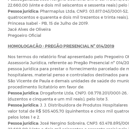
22.660,00 (vinte e dois mil seiscentos e sessenta reais) pelo l
Pessoa jurídica:
Pharmaplus Ltda, CNPJ: 03.817.043/0001-52, 
quatrocentos e quarenta e dois mil trezentos e trinta reais), 
Princesa Isabel - PB, 15 de Julho de 2019.
Jacé Alves de Oliveira
Pregoeiro Oficial
HOMOLOGAÇÃO - PREGÃO PRESENCIAL Nº 014/2019
Nos termos do relatório final apresentado pelo Pregoeiro Of
Assessoria Jurídica, referente ao Pregão Presencial nº 014/
pessoa jurídica para prestar o fornecimento parcelado de
hospitalares, material penso e controlados destinados para
São Vicente de Paula e demais unidades de saúde do mun
procedimento licitatório em favor de:
Pessoa jurídica:
Drogafonte Ltda, CNPJ: 08.778.201/0001-26, 
(duzentos e cinquenta e um mil reais), pelo lote 3.
Pessoa jurídica:
J. J. Distribuidora de Produtos Hospitalares
valor total de R$ 505.405,70 (quinhentos e cinco mil quatroc
pelos lotes 1 e 2.
Pessoa jurídica:
José Nergino Sobreira, CNPJ: 63.478.895/000