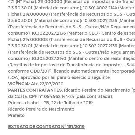
471 (Nº Ficha), 211.000000 (Receitas de Impostos e de Trans
3.3.90.30.01 (Material de consumo); 10.301.4002.2144 (Mante
Ficha), 214.000008 (Transferência de Recursos do SUS - Ou
3.3.90.30.01 (Material de consumo); 10.302.2027.2135 (Mante
(Transferência de Recursos do SUS - Outras/Não Regulamenta
consumo); 10.302.2027.2136 (Manter o CEO - Centro de espec
Ficha), 214.000008 (Transferência de Recursos do SUS - Ou
3.3.90.30.01 (Material de consumo); 10.302.2027.2139 (Manter
(Transferência de Recursos do SUS - Outras/Não Regulamenta
consumo); 10.303.2027.2140 (Manter o centro de reabilitação 
(Receitas de Impostos e de Transferência de Impostos - Saúd
conforme QDD/2019, ficando automaticamente incorporada
(LOA) aprovado por lei para o exercício seguinte.
VIGÊNCIA:
Até 22/07/2020.
PARTES CONTRATANTES:
Ricardo Pereira do Nascimento (p
da Costa, CPF nº 094.952.144-24 (pela contratada).
Princesa Isabel - PB, 22 de Julho de 2019.
Ricardo Pereira do Nascimento
Prefeito
EXTRATO DE CONTRATO Nº 151/2019