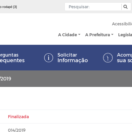
 o rodapé [3]
Acessibil
A Cidade
A Prefeitura
Legisl
rguntas
Solicitar
Acom
requentes
Informação
sua s
/2019
Finalizada
014/2019