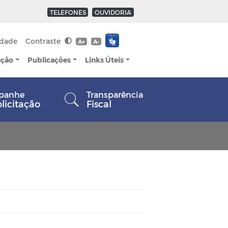
TELEFONES
OUVIDORIA
idade
Contraste
A+
A-
ação
Publicações
Links Úteis
panhe
Transparência
olicitação
Fiscal