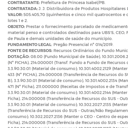
CONTRATANTE:
Prefeitura de Princesa Isabel/PB.
CONTRATADA:
J. J. Distribuidora de Produtos Hospitalares 
VALOR:
505.405,70 (quinhentos e cinco mil quatrocentos e ci
lotes 1 e 2.
OBJETO:
Prestar o fornecimento parcelado de medicamentos
material penso e controlados destinados para UBS'S, CEO, F
de Paula e demais unidades de saúde do município.
FUNDAMENTO LEGAL
: Pregão Presencial nº 014/2019.
FONTE DE RECURSOS:
Recursos Ordinários do Fundo Munic
DOTAÇÃO:
08.00 (Fundo Municipal de Saúde), 10.301.2006.2
(Nº FICHA), 214.000001 (Transf. Fundo a Fundo de Recursos d
3.3.90.30.01 (Material de consumo); 10.301.4002.2129 (Manter
433 (Nº FICHA), 214.000008 (Transferência de Recursos do
B), 3.3.90.30.01 (Material de consumo), 10.301.4002.2134 (Ma
471 (Nº Ficha), 211.000000 (Receitas de Impostos e de Trans
3.3.90.30.01 (Material de consumo); 10.301.4002.2144 (Mante
Ficha), 214.000008 (Transferência de Recursos do SUS - Ou
3.3.90.30.01 (Material de consumo); 10.302.2027.2135 (Mante
(Transferência de Recursos do SUS - Outras/Não Regulamenta
consumo); 10.302.2027.2136 (Manter o CEO - Centro de espec
Ficha), 214.000008 (Transferência de Recursos do SUS - Ou