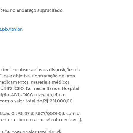
teis, no endereço supracitado.
.pb.gov.br
.
dente e observadas as disposições da
19, que objetiva: Contratação de uma
 medicamentos, materiais médicos
 UBS'S, CEO, Farmácia Básica, Hospital
ípio; ADJUDICO o seu objeto a:
com o valor total de R$ 251.000,00
 Ltda, CNPJ: 07.187.827/0001-03, com o
entos e cinco reais e setenta centavos),
1-94, com o valor total de R$