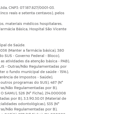
Ltda, CNPJ: 07.187.827/0001-03.
nco reais e setenta centavos), pelos
, materiais médicos hospitalares,
armácia Básica, Hospital São Vicente
ipal de Saúde.
036 (Manter a farmácia básica), 380
o SUS - Governo Federal - Bloco),
 as atividades da atenção básica - PAB),
 SUS - Outras/Não Regulamentadas por
nter o fundo municipal de saúde - 15%),
ferência de Impostos - Saúde),
r outros programas do SUS), 487 (Nº
tras/Não Regulamentadas por B),
r O SAMU), 526 (Nº Ficha), 214.000008
das por B), 3.3.90.30.01 (Material de
ialidades odontológicas), 535 (Nº
tras/Não Regulamentadas por B),