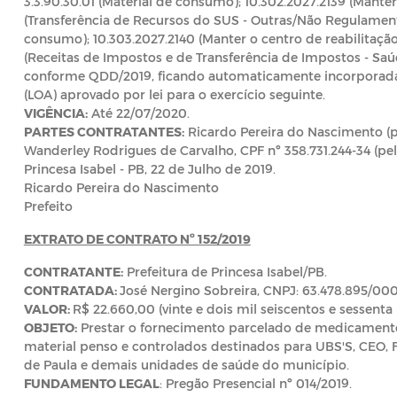
3.3.90.30.01 (Material de consumo); 10.302.2027.2139 (Manter
(Transferência de Recursos do SUS - Outras/Não Regulamenta
consumo); 10.303.2027.2140 (Manter o centro de reabilitação 
(Receitas de Impostos e de Transferência de Impostos - Saúd
conforme QDD/2019, ficando automaticamente incorporada
(LOA) aprovado por lei para o exercício seguinte.
VIGÊNCIA:
Até 22/07/2020.
PARTES CONTRATANTES:
Ricardo Pereira do Nascimento (pe
Wanderley Rodrigues de Carvalho, CPF nº 358.731.244-34 (pel
Princesa Isabel - PB, 22 de Julho de 2019.
Ricardo Pereira do Nascimento
Prefeito
EXTRATO DE CONTRATO Nº 152/2019
CONTRATANTE:
Prefeitura de Princesa Isabel/PB.
CONTRATADA:
José Nergino Sobreira, CNPJ: 63.478.895/000
VALOR:
R$ 22.660,00 (vinte e dois mil seiscentos e sessenta r
OBJETO:
Prestar o fornecimento parcelado de medicamentos
material penso e controlados destinados para UBS'S, CEO, F
de Paula e demais unidades de saúde do município.
FUNDAMENTO LEGAL
: Pregão Presencial nº 014/2019.