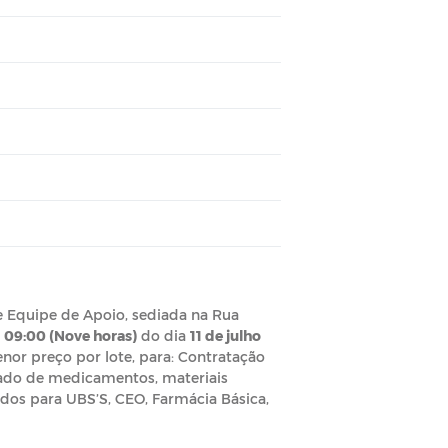
l e Equipe de Apoio, sediada na Rua
s
09:00 (Nove horas)
do dia
11 de julho
enor preço por lote, para: Contratação
lado de medicamentos, materiais
ados para UBS’S, CEO, Farmácia Básica,