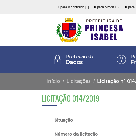
Ir para o conteúdo [1]
Ir para o menu [2]
Ir para
Proteção de
Pe
Dados
F
Início
Licitações
Licitação nº 014
LICITAÇÃO 014/2019
Situação
Número da licitação