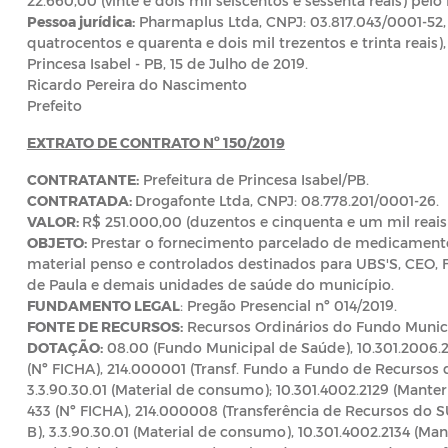
22.660,00 (vinte e dois mil seiscentos e sessenta reais) pelo 
Pessoa jurídica:
Pharmaplus Ltda, CNPJ: 03.817.043/0001-52, 
quatrocentos e quarenta e dois mil trezentos e trinta reais), 
Princesa Isabel - PB, 15 de Julho de 2019.
Ricardo Pereira do Nascimento
Prefeito
EXTRATO DE CONTRATO Nº 150/2019
CONTRATANTE:
Prefeitura de Princesa Isabel/PB.
CONTRATADA:
Drogafonte Ltda, CNPJ: 08.778.201/0001-26.
VALOR:
R$ 251.000,00 (duzentos e cinquenta e um mil reais)
OBJETO:
Prestar o fornecimento parcelado de medicamentos
material penso e controlados destinados para UBS'S, CEO, F
de Paula e demais unidades de saúde do município.
FUNDAMENTO LEGAL
: Pregão Presencial nº 014/2019.
FONTE DE RECURSOS:
Recursos Ordinários do Fundo Munic
DOTAÇÃO:
08.00 (Fundo Municipal de Saúde), 10.301.2006.2
(Nº FICHA), 214.000001 (Transf. Fundo a Fundo de Recursos d
3.3.90.30.01 (Material de consumo); 10.301.4002.2129 (Manter
433 (Nº FICHA), 214.000008 (Transferência de Recursos do
B), 3.3.90.30.01 (Material de consumo), 10.301.4002.2134 (Ma