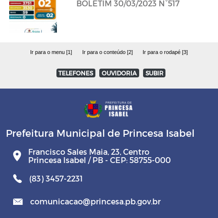
BOLETIM 30/03/2023 N°517
Ir para o menu [1]
Ir para o conteúdo [2]
Ir para o rodapé [3]
TELEFONES
OUVIDORIA
SUBIR
Prefeitura Municipal de Princesa Isabel
Francisco Sales Maia, 23, Centro
Princesa Isabel / PB - CEP: 58755-000
(83) 3457-2231
comunicacao@princesa.pb.gov.br