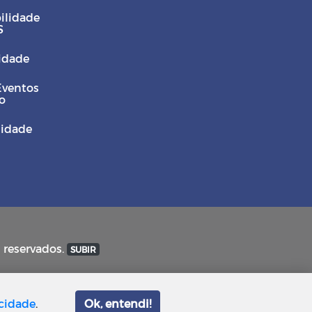
ilidade
S
Cidade
Eventos
o
sidade
s reservados.
SUBIR
acidade
.
Ok, entendi!