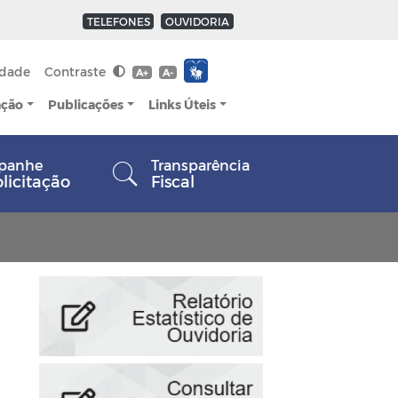
TELEFONES
OUVIDORIA
idade
Contraste
A+
A-
ação
Publicações
Links Úteis
panhe
Transparência
olicitação
Fiscal