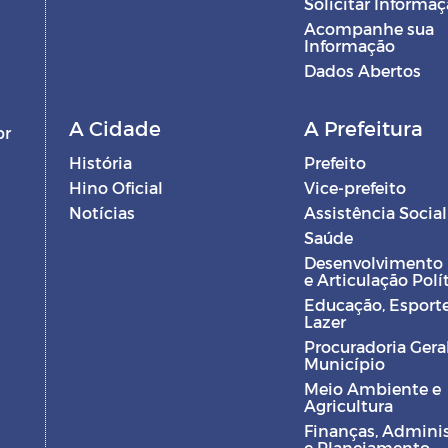
Solicitar Informa
Acompanhe sua
Informação
Dados Abertos
A Cidade
A Prefeitura
br
História
Prefeito
Hino Oficial
Vice-prefeito
Notícias
Assistência Social
Saúde
Desenvolvimento
e Articulação Polí
Educação, Esporte
Lazer
Procuradoria Gera
Município
Meio Ambiente e
Agricultura
Finanças, Admini
e Planejamento