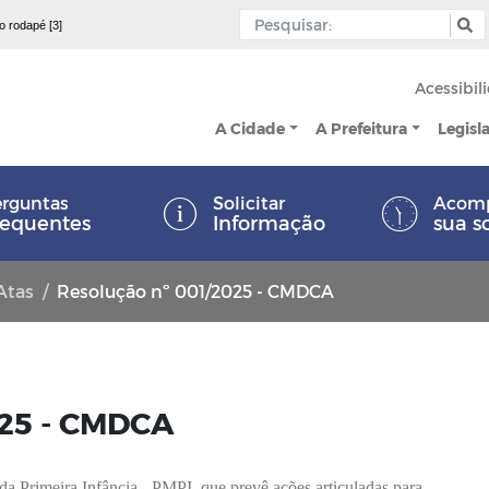
 o rodapé [3]
Acessibil
A Cidade
A Prefeitura
Legisl
rguntas
Solicitar
Acom
requentes
Informação
sua s
Atas
Resolução nº 001/2025 - CMDCA
025 - CMDCA
a Primeira Infância - PMPI, que prevê ações articuladas para