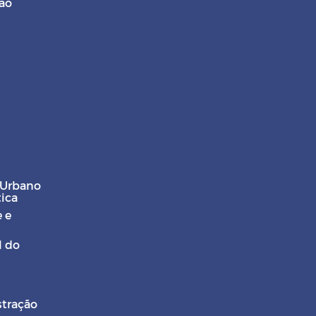
ção
 Urbano
tica
 e
l do
stração