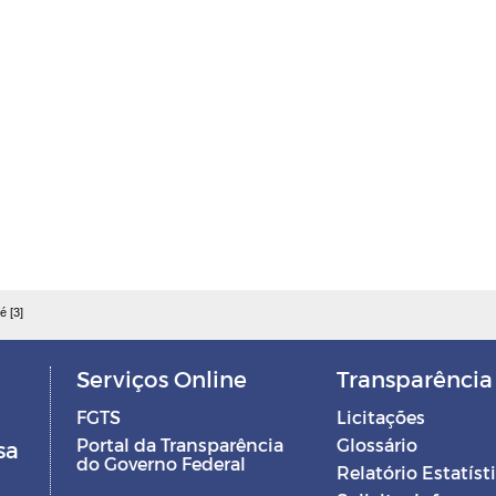
é [3]
Serviços Online
Transparência
FGTS
Licitações
Portal da Transparência
Glossário
sa
do Governo Federal
Relatório Estatíst