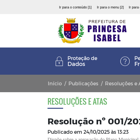
Ir para o conteúdo [1]
Ir para o menu [2]
Ir para
Proteção de
Pe
Dados
F
Início
Publicações
Resoluções e 
RESOLUÇÕES E ATAS
Resolução nº 001/2
Publicado em
24/10/2025 às 13:23
Dispõe sobre a aprovação do Plano Municipal d