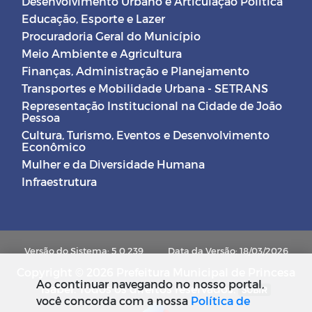
Desenvolvimento Urbano e Articulação Política
Educação, Esporte e Lazer
Procuradoria Geral do Município
Meio Ambiente e Agricultura
Finanças, Administração e Planejamento
Transportes e Mobilidade Urbana - SETRANS
Representação Institucional na Cidade de João
Pessoa
Cultura, Turismo, Eventos e Desenvolvimento
Econômico
Mulher e da Diversidade Humana
Infraestrutura
Versão do Sistema: 5.0.239
Data da Versão: 18/03/2026
Copyright © 2026 Prefeitura Municipal de Princesa
Ao continuar navegando no nosso portal,
Isabel. Todos os direitos reservados.
SUBIR
você concorda com a nossa
Política de