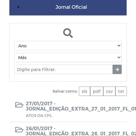
Jornal Oficial
WebMail
Dívida Ativa do Município
Termos de Cooperação
Documentos diversos
Salvar como:
xls
pdf
csv
txt
Dados da Vacinação contra COVID-19
27/01/2017 -
JORNAL_EDIÇÃO_EXTRA_27_01_2017_FL_0
CPL - Relatórios de visitas
ATOS DA CPL.
EDITAIS - LEI PAULO GUSTAVO
26/01/2017 -
JORNAL_EDIÇÃO_EXTRA_26_01_2017_FL_0