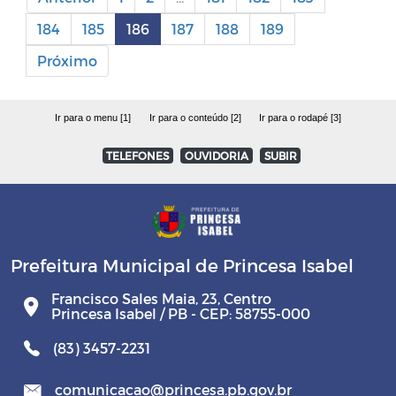
184
185
186
187
188
189
Próximo
Ir para o menu [1]
Ir para o conteúdo [2]
Ir para o rodapé [3]
TELEFONES
OUVIDORIA
SUBIR
Prefeitura Municipal de Princesa Isabel
Francisco Sales Maia, 23, Centro
Princesa Isabel / PB - CEP: 58755-000
(83) 3457-2231
comunicacao@princesa.pb.gov.br