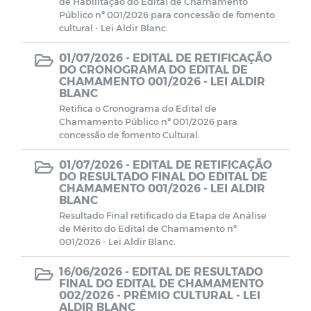
de Habilitação do Edital de Chamamento
CMDCA
Público nº 001/2026 para concessão de fomento
cultural - Lei Aldir Blanc.
Resoluções e Atas
01/07/2026 -
EDITAL DE RETIFICAÇÃO
DO CRONOGRAMA DO EDITAL DE
CHAMAMENTO 001/2026 - LEI ALDIR
BLANC
EDITAIS - LEI ALDIR BLANC
Retifica o Cronograma do Edital de
Chamamento Público nº 001/2026 para
Despesas (COVID-19)
concessão de fomento Cultural.
01/07/2026 -
EDITAL DE RETIFICAÇÃO
Receitas (COVID-19)
DO RESULTADO FINAL DO EDITAL DE
CHAMAMENTO 001/2026 - LEI ALDIR
BLANC
Termos de Adesão
Resultado Final retificado da Etapa de Análise
de Mérito do Edital de Chamamento nº
001/2026 - Lei Aldir Blanc.
Termos de permissão de uso
16/06/2026 -
EDITAL DE RESULTADO
FINAL DO EDITAL DE CHAMAMENTO
Formulários de Cadastros
002/2026 - PRÊMIO CULTURAL - LEI
ALDIR BLANC