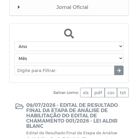
Jornal Oficial
WebMail
Dívida Ativa do Município
Termos de Cooperação
Documentos diversos
Salvar como:
xls
pdf
csv
txt
Dados da Vacinação contra COVID-19
09/07/2026 -
EDITAL DE RESULTADO
FINAL DA ETAPA DE ANÁLISE DE
CPL - Relatórios de visitas
HABILITAÇÃO DO EDITAL DE
CHAMAMENTO 001/2026 - LEI ALDIR
BLANC
EDITAIS - LEI PAULO GUSTAVO
Edital de Resultado Final da Etapa de Análise