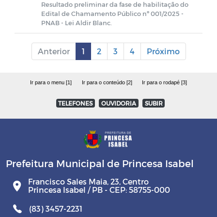
Resultado preliminar da fase de habilitação do
Edital de Chamamento Público nº 001/2025 -
PNAB - Lei Aldir Blanc.
Anterior
1
2
3
4
Próximo
Ir para o menu [1]
Ir para o conteúdo [2]
Ir para o rodapé [3]
TELEFONES
OUVIDORIA
SUBIR
Prefeitura Municipal de Princesa Isabel
Francisco Sales Maia, 23, Centro
Princesa Isabel / PB - CEP: 58755-000
(83) 3457-2231