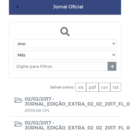
Jornal Oficial
WebMail
Dívida Ativa do Município
Termos de Cooperação
Documentos diversos
Salvar como:
xls
pdf
csv
txt
Dados da Vacinação contra COVID-19
02/02/2017 -
JORNAL_EDIÇÃO_EXTRA_02_02_2017_FL_0
CPL - Relatórios de visitas
ATOS DA CPL.
EDITAIS - LEI PAULO GUSTAVO
02/02/2017 -
JORNAL_EDIÇÃO_EXTRA_02_02_2017_FL_0