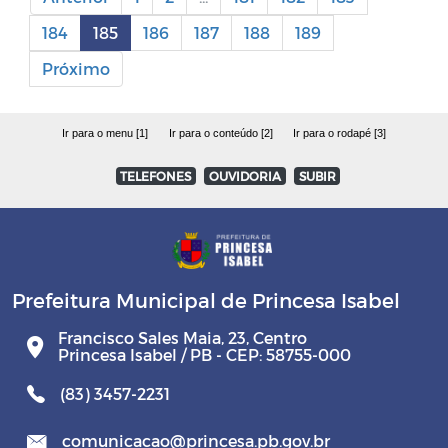
184
185
186
187
188
189
Próximo
Ir para o menu [1]
Ir para o conteúdo [2]
Ir para o rodapé [3]
TELEFONES
OUVIDORIA
SUBIR
Prefeitura Municipal de Princesa Isabel
Francisco Sales Maia, 23, Centro
Princesa Isabel / PB - CEP: 58755-000
(83) 3457-2231
comunicacao@princesa.pb.gov.br