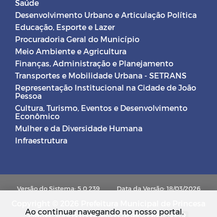
Saúde
Desenvolvimento Urbano e Articulação Política
Educação, Esporte e Lazer
Procuradoria Geral do Município
Meio Ambiente e Agricultura
Finanças, Administração e Planejamento
Transportes e Mobilidade Urbana - SETRANS
Representação Institucional na Cidade de João
Pessoa
Cultura, Turismo, Eventos e Desenvolvimento
Econômico
Mulher e da Diversidade Humana
Infraestrutura
Versão do Sistema: 5.0.239
Data da Versão: 18/03/2026
Copyright © 2026 Prefeitura Municipal de Princesa
Ao continuar navegando no nosso portal,
Isabel. Todos os direitos reservados.
SUBIR