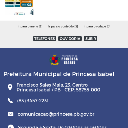
Ir para o menu [1]
Ir para o conteúdo [2]
Ir para o rodapé [3]
TELEFONES
OUVIDORIA
SUBIR
Prefeitura Municipal de Princesa Isabel
Francisco Sales Maia, 23, Centro
Princesa Isabel / PB - CEP: 58755-000
(83) 3457-2231
comunicacao@princesa.pb.gov.br
Segunda à Sexta: De 07:00hs às 13:00hs