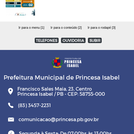
Ir para o menu [1]
Ir para o conteúdo [2]
Ir para o rodapé [3]
TELEFONES
OUVIDORIA
SUBIR
Prefeitura Municipal de Princesa Isabel
Francisco Sales Maia, 23, Centro
Princesa Isabel / PB - CEP: 58755-000
(83) 3457-2231
comunicacao@princesa.pb.gov.br
Segunda à Sexta: De 07:00hs às 13:00hs