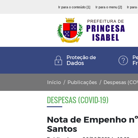
Ir para o conteúdo [1]
Ir para o menu [2]
Ir para
Proteção de
Pe
Dados
F
Início
Publicações
Despesas (CO
DESPESAS (COVID-19)
Nota de Empenho nº 
Santos