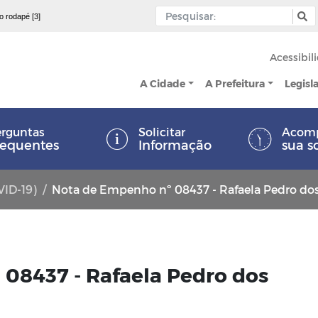
 o rodapé [3]
Acessibil
A Cidade
A Prefeitura
Legisl
rguntas
Solicitar
Acom
requentes
Informação
sua s
VID-19)
Nota de Empenho nº 08437 - Rafaela Pedro do
08437 - Rafaela Pedro dos