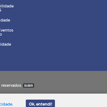
ilidade
S
Cidade
Eventos
o
sidade
s reservados.
SUBIR
acidade
.
Ok, entendi!