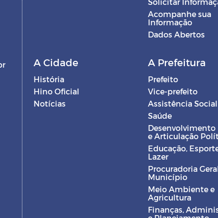
Solicitar Informa
Acompanhe sua
Informação
Dados Abertos
A Cidade
A Prefeitura
br
História
Prefeito
Hino Oficial
Vice-prefeito
Notícias
Assistência Social
Saúde
Desenvolvimento
e Articulação Polí
Educação, Esporte
Lazer
Procuradoria Gera
Município
Meio Ambiente e
Agricultura
Finanças, Admini
e Planejamento