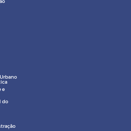
ção
 Urbano
tica
 e
l do
stração