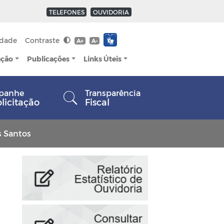
TELEFONES
OUVIDORIA
idade
Contraste
A+
A-
ação
Publicações
Links Úteis
panhe
Transparência
olicitação
Fiscal
s Santos