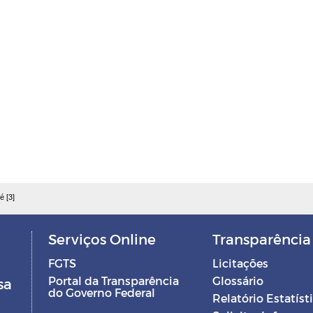
é [3]
Serviços Online
Transparência
FGTS
Licitações
Portal da Transparência
Glossário
sa
do Governo Federal
Relatório Estatíst