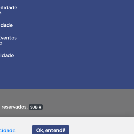
ilidade
S
Cidade
Eventos
o
sidade
s reservados.
SUBIR
acidade
.
Ok, entendi!