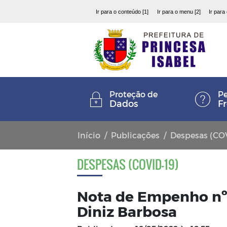
Ir para o conteúdo [1]
Ir para o menu [2]
Ir para
Proteção de
Pe
Dados
F
Início
Publicações
Despesas (CO
DESPESAS (COVID-19)
Nota de Empenho nº 
Diniz Barbosa