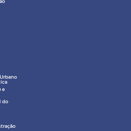
ção
 Urbano
tica
 e
l do
stração