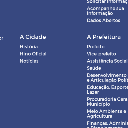
Solicitar Informa
Acompanhe sua
Informação
Dados Abertos
A Cidade
A Prefeitura
br
História
Prefeito
Hino Oficial
Vice-prefeito
Notícias
Assistência Social
Saúde
Desenvolvimento
e Articulação Polí
Educação, Esporte
Lazer
Procuradoria Gera
Município
Meio Ambiente e
Agricultura
Finanças, Admini
e Planejamento