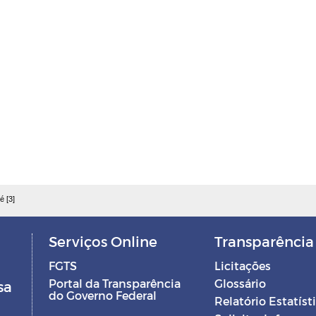
é [3]
Serviços Online
Transparência
FGTS
Licitações
Portal da Transparência
Glossário
sa
do Governo Federal
Relatório Estatíst