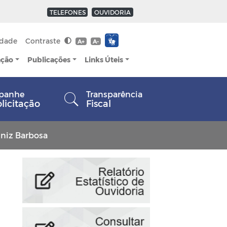
TELEFONES
OUVIDORIA
idade
Contraste
A+
A-
ação
Publicações
Links Úteis
panhe
Transparência
olicitação
Fiscal
iniz Barbosa