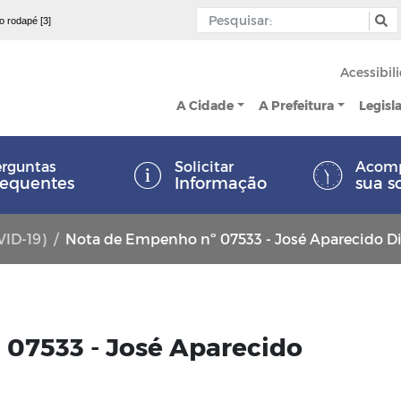
 o rodapé [3]
Acessibil
A Cidade
A Prefeitura
Legisl
rguntas
Solicitar
Acom
requentes
Informação
sua s
VID-19)
Nota de Empenho nº 07533 - José Aparecido D
07533 - José Aparecido