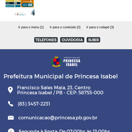
Ir para o menu [1]
Ir para o conteúdo [2]
Ir para o rodapé [3]
TELEFONES
OUVIDORIA
SUBIR
Prefeitura Municipal de Princesa Isabel
Francisco Sales Maia, 23, Centro
Princesa Isabel / PB - CEP: 58755-000
(83) 3457-2231
comunicacao@princesa.pb.gov.br
Segunda à Sexta: De 07:00hs às 13:00hs