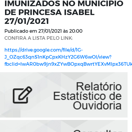
IMUNIZADOS NO MUNICÍPIO
DE PRINCESA ISABEL
27/01/2021
Publicado em
27/01/2021 às 20:00
CONFIRA A LISTA PELO LINK:
https://drive.google.com/file/d/1G-
J_OZqc63qnS1nKpCpxKHzY2G6W6wOl/view?
fbclid=IwAR0bw9jn9xZYwBOpxqBwrtYEXvMIpx36T