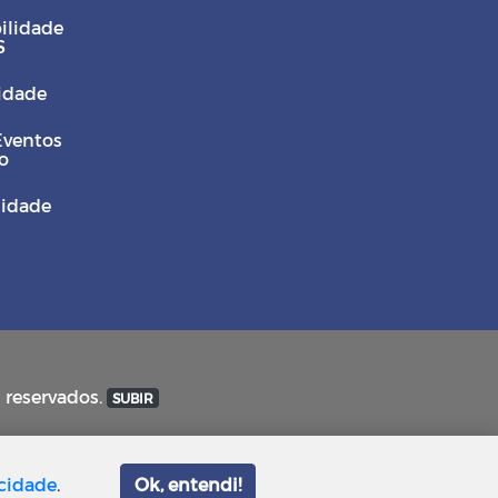
ilidade
S
Cidade
Eventos
o
sidade
s reservados.
SUBIR
acidade
.
Ok, entendi!