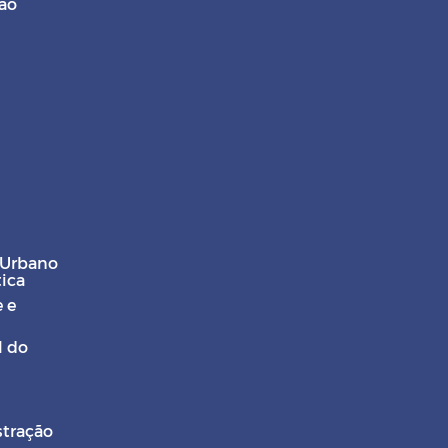
ção
 Urbano
tica
 e
l do
stração