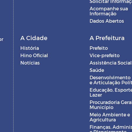
Solicitar Informa
Acompanhe sua
Informação
Dados Abertos
A Cidade
A Prefeitura
br
História
Prefeito
Hino Oficial
Vice-prefeito
Notícias
Assistência Social
Saúde
Desenvolvimento
e Articulação Polí
Educação, Esporte
Lazer
Procuradoria Gera
Município
Meio Ambiente e
Agricultura
Finanças, Admini
e Planejamento