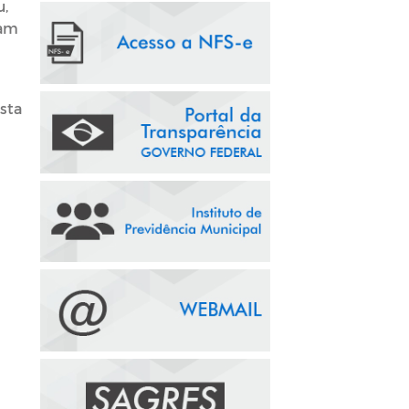
u,
ram
esta