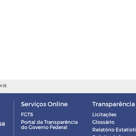
é [3]
Serviços Online
Transparência
FGTS
Licitações
Portal da Transparência
Glossário
sa
do Governo Federal
Relatório Estatíst