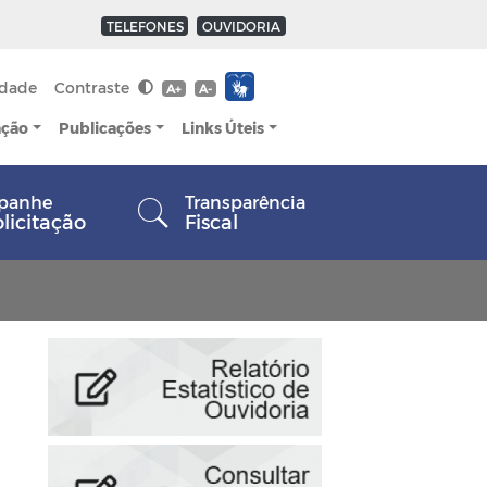
TELEFONES
OUVIDORIA
idade
Contraste
A+
A-
ação
Publicações
Links Úteis
panhe
Transparência
olicitação
Fiscal