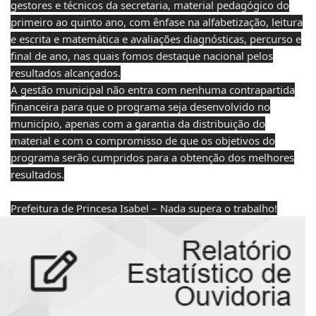
gestores e técnicos da secretaria, material pedagógico do
primeiro ao quinto ano, com ênfase na alfabetização, leitura
e escrita e matemática e avaliações diagnósticas, percurso e
final de ano, nas quais fomos destaque nacional pelos
resultados alcançados.
A gestão municipal não entra com nenhuma contrapartida
financeira para que o programa seja desenvolvido no
município, apenas com a garantia da distribuição do
material e com o compromisso de que os objetivos do
programa serão cumpridos para a obtenção dos melhores
resultados.
Prefeitura de Princesa Isabel – Nada supera o trabalho!