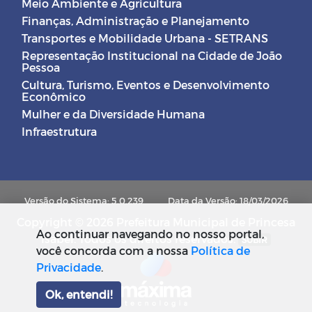
Meio Ambiente e Agricultura
Finanças, Administração e Planejamento
Transportes e Mobilidade Urbana - SETRANS
Representação Institucional na Cidade de João
Pessoa
Cultura, Turismo, Eventos e Desenvolvimento
Econômico
Mulher e da Diversidade Humana
Infraestrutura
Versão do Sistema: 5.0.239
Data da Versão: 18/03/2026
Copyright © 2026 Prefeitura Municipal de Princesa
Ao continuar navegando no nosso portal,
Isabel. Todos os direitos reservados.
SUBIR
você concorda com a nossa
Política de
Privacidade
.
Ok, entendi!