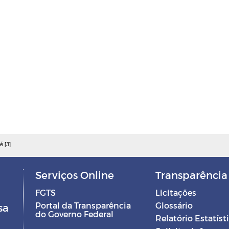
é [3]
Serviços Online
Transparência
FGTS
Licitações
Portal da Transparência
Glossário
sa
do Governo Federal
Relatório Estatíst