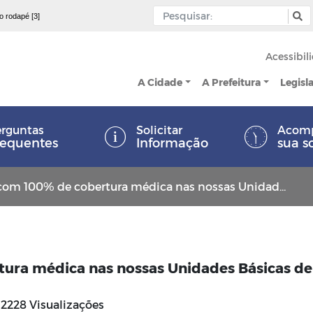
 o rodapé [3]
Acessibil
A Cidade
A Prefeitura
Legisl
rguntas
Solicitar
Acom
requentes
Informação
sua s
00% de cobertura médica nas nossas Unidades Básicas de Saúde. Confira!
ura médica nas nossas Unidades Básicas de
2228 Visualizações