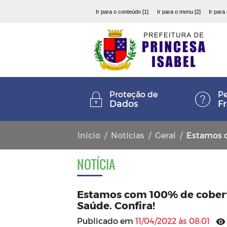
Ir para o conteúdo [1]
Ir para o menu [2]
Ir para
Proteção de
Pe
Dados
F
Início
Notícias
Geral
Estamos com 1
NOTÍCIA
Estamos com 100% de cobert
Saúde. Confira!
Publicado em
11/04/2022 às 08:01