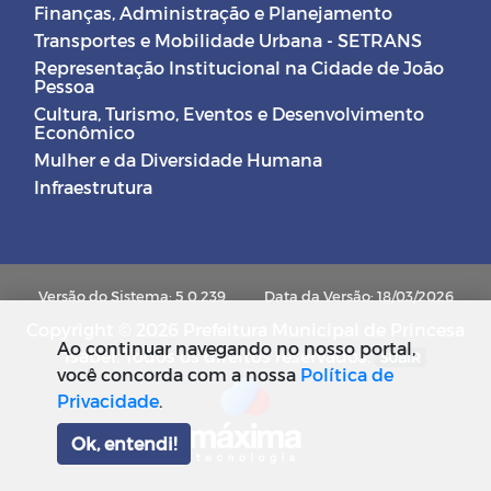
Finanças, Administração e Planejamento
Transportes e Mobilidade Urbana - SETRANS
Representação Institucional na Cidade de João
Pessoa
Cultura, Turismo, Eventos e Desenvolvimento
Econômico
Mulher e da Diversidade Humana
Infraestrutura
Versão do Sistema: 5.0.239
Data da Versão: 18/03/2026
Copyright © 2026 Prefeitura Municipal de Princesa
Ao continuar navegando no nosso portal,
Isabel. Todos os direitos reservados.
SUBIR
você concorda com a nossa
Política de
Privacidade
.
Ok, entendi!