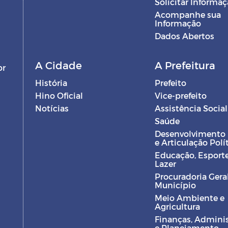
Solicitar Informa
Acompanhe sua
Informação
Dados Abertos
A Cidade
A Prefeitura
br
História
Prefeito
Hino Oficial
Vice-prefeito
Notícias
Assistência Social
Saúde
Desenvolvimento
e Articulação Polí
Educação, Esporte
Lazer
Procuradoria Gera
Município
Meio Ambiente e
Agricultura
Finanças, Admini
e Planejamento