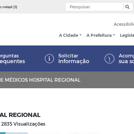
 o rodapé [3]
Acessibil
A Cidade
A Prefeitura
Legisl
rguntas
Solicitar
Acom
requentes
Informação
sua s
E MÉDICOS HOSPITAL REGIONAL
AL REGIONAL
2835 Visualizações