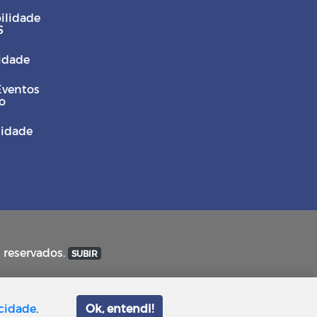
ilidade
S
Cidade
Eventos
o
sidade
s reservados.
SUBIR
acidade
.
Ok, entendi!