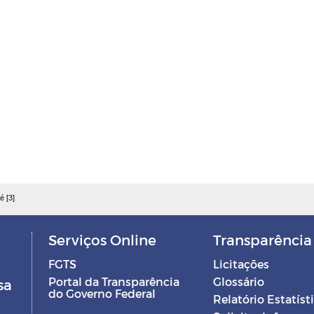
é [3]
Serviços Online
Transparência
FGTS
Licitações
Portal da Transparência
Glossário
sa
do Governo Federal
Relatório Estatíst