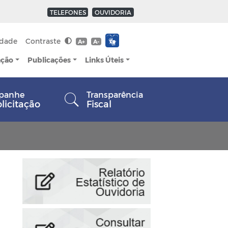
TELEFONES
OUVIDORIA
idade
Contraste
A+
A-
ação
Publicações
Links Úteis
panhe
Transparência
olicitação
Fiscal