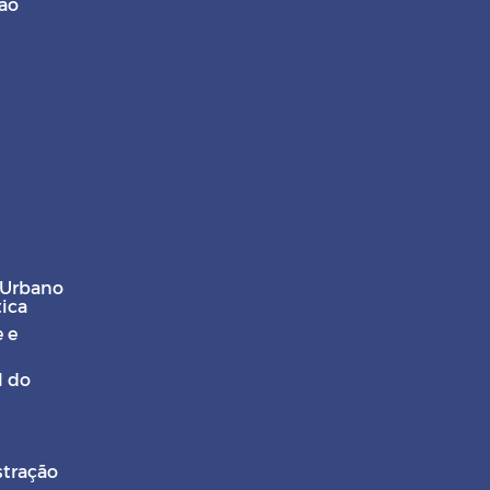
ção
 Urbano
tica
 e
l do
stração