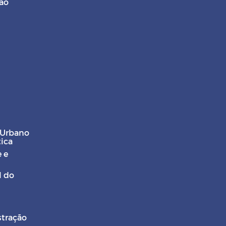
ção
 Urbano
tica
 e
l do
stração