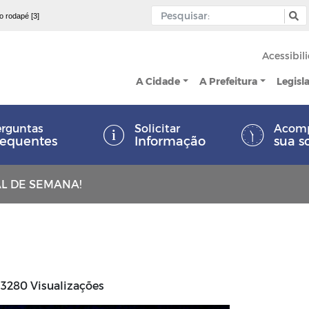
 o rodapé [3]
Acessibil
A Cidade
A Prefeitura
Legisl
rguntas
Solicitar
Acom
requentes
Informação
sua s
L DE SEMANA!
3280 Visualizações