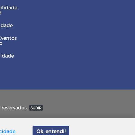
ilidade
S
Cidade
Eventos
o
sidade
s reservados.
SUBIR
acidade
.
Ok, entendi!