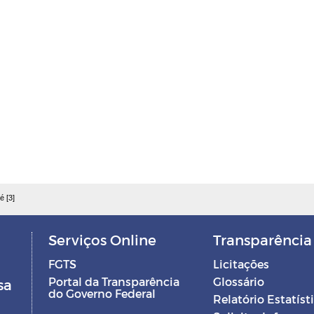
é [3]
Serviços Online
Transparência
FGTS
Licitações
Portal da Transparência
Glossário
sa
do Governo Federal
Relatório Estatíst