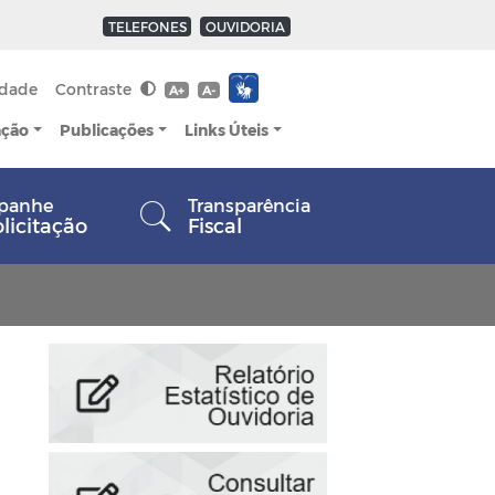
TELEFONES
OUVIDORIA
idade
Contraste
A+
A-
ação
Publicações
Links Úteis
panhe
Transparência
olicitação
Fiscal