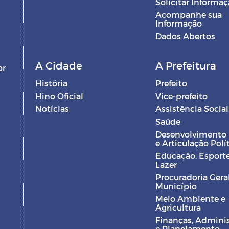
Solicitar Informa
Acompanhe sua
Informação
Dados Abertos
A Cidade
A Prefeitura
br
História
Prefeito
Hino Oficial
Vice-prefeito
Notícias
Assistência Social
Saúde
Desenvolvimento
e Articulação Polí
Educação, Esporte
Lazer
Procuradoria Gera
Município
Meio Ambiente e
Agricultura
Finanças, Admini
e Planejamento