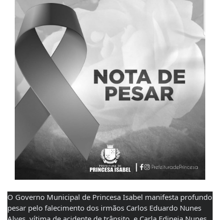
O Governo Municipal de Princesa Isabel manifesta profundo 
pesar pelo falecimento dos irmãos Carlos Eduardo Nunes 
Alves, vítima de acidente de trânsito, e Carla Edineia Nunes 