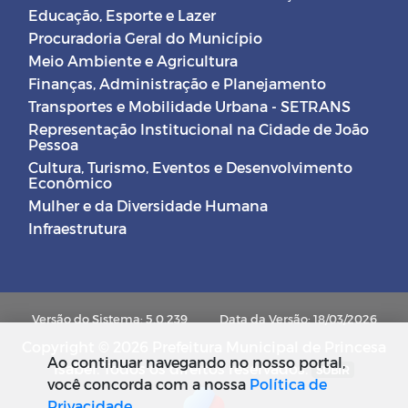
Educação, Esporte e Lazer
Procuradoria Geral do Município
Meio Ambiente e Agricultura
Finanças, Administração e Planejamento
Transportes e Mobilidade Urbana - SETRANS
Representação Institucional na Cidade de João
Pessoa
Cultura, Turismo, Eventos e Desenvolvimento
Econômico
Mulher e da Diversidade Humana
Infraestrutura
Versão do Sistema: 5.0.239
Data da Versão: 18/03/2026
Copyright © 2026 Prefeitura Municipal de Princesa
Ao continuar navegando no nosso portal,
Isabel. Todos os direitos reservados.
SUBIR
você concorda com a nossa
Política de
Privacidade
.