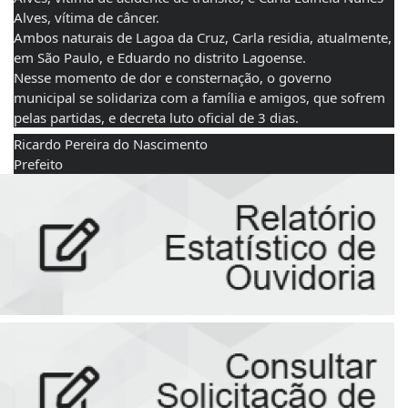
Alves, vítima de câncer.
Ambos naturais de Lagoa da Cruz, Carla residia, atualmente, 
em São Paulo, e Eduardo no distrito Lagoense. 
Nesse momento de dor e consternação, o governo 
municipal se solidariza com a família e amigos, que sofrem 
pelas partidas, e decreta luto oficial de 3 dias. 
Ricardo Pereira do Nascimento
Prefeito