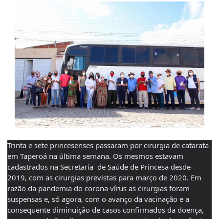
Trinta e sete princesenses passaram por cirurgia de catarata 
em Taperoá na última semana. Os mesmos estavam 
cadastrados na Secretaria  de Saúde de Princesa desde 
2019, com as cirurgias previstas para março de 2020. Em 
razão da pandemia do corona vírus as cirurgias foram 
suspensas e, só agora, com o avanço da vacinação e a 
consequente diminuição de casos confirmados da doença,  