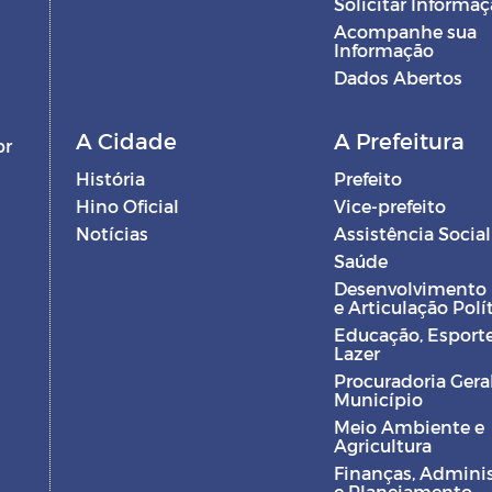
Solicitar Informa
Acompanhe sua
Informação
Dados Abertos
A Cidade
A Prefeitura
br
História
Prefeito
Hino Oficial
Vice-prefeito
Notícias
Assistência Social
Saúde
Desenvolvimento
e Articulação Polí
Educação, Esporte
Lazer
Procuradoria Gera
Município
Meio Ambiente e
Agricultura
Finanças, Admini
e Planejamento