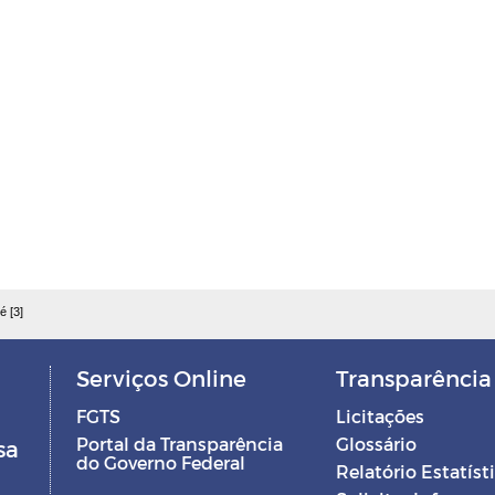
é [3]
Serviços Online
Transparência
FGTS
Licitações
Portal da Transparência
Glossário
sa
do Governo Federal
Relatório Estatíst