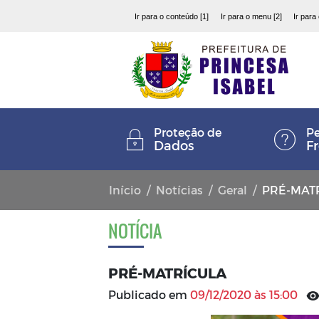
Ir para o conteúdo [1]
Ir para o menu [2]
Ir para
Proteção de
Pe
Dados
F
Início
Notícias
Geral
PRÉ-MAT
NOTÍCIA
PRÉ-MATRÍCULA
Publicado em
09/12/2020 às 15:00