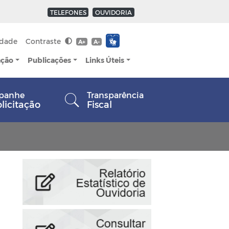
TELEFONES
OUVIDORIA
idade
Contraste
A+
A-
ação
Publicações
Links Úteis
panhe
Transparência
olicitação
Fiscal