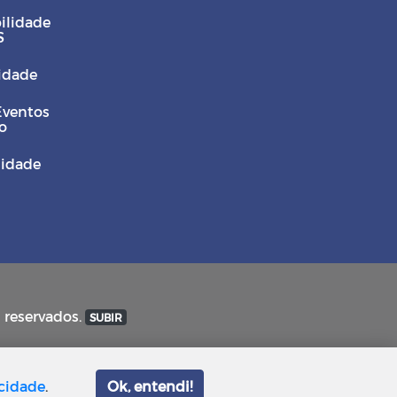
ilidade
S
Cidade
Eventos
o
sidade
s reservados.
SUBIR
acidade
.
Ok, entendi!