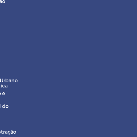
ção
 Urbano
tica
 e
l do
stração