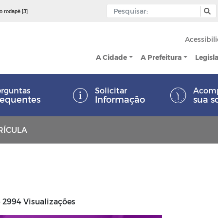
 o rodapé [3]
Acessibil
A Cidade
A Prefeitura
Legisl
rguntas
Solicitar
Acom
requentes
Informação
sua s
RÍCULA
2994 Visualizações