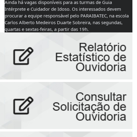
Ainda há vagas disponíveis para as turmas de Guia 
Intérprete e Cuidador de Idoso. Os interessados devem 
procurar a equipe responsável pelo PARAIBATEC, na escola 
Carlos Alberto Medeiros Duarte Sobreira, nas segundas, 
quartas e sextas-feiras, a partir das 19h.