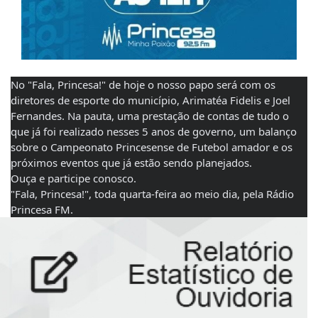
No "Fala, Princesa!" de hoje o nosso papo será com os 
diretores de esporte do município, Arimatéa Fidelis e Joel 
Fernandes. Na pauta, uma prestação de contas de tudo o 
que já foi realizado nesses 5 anos de governo, um balanço 
sobre o Campeonato Princesense de Futebol amador e os 
próximos eventos que já estão sendo planejados.
Ouça e participe conosco. 
"Fala, Princesa!", toda quarta-feira ao meio dia, pela Rádio 
Princesa FM.