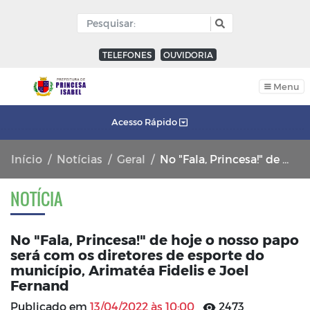
TELEFONES
OUVIDORIA
Menu
Acesso Rápido
Início
Notícias
Geral
No "Fala, Princesa!" de hoje o nosso papo será com os diretores de esporte do município, Arimatéa Fidelis e Joel Fernand
NOTÍCIA
No "Fala, Princesa!" de hoje o nosso papo
será com os diretores de esporte do
município, Arimatéa Fidelis e Joel
Fernand
Publicado em
13/04/2022 às 10:00
2473