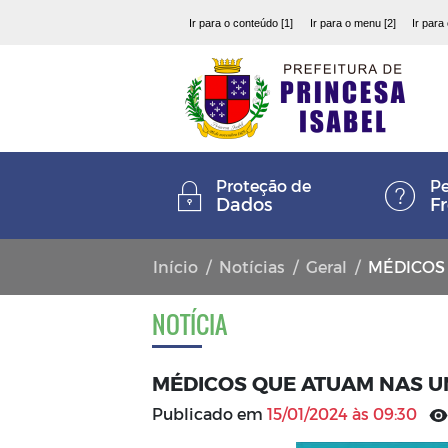
Ir para o conteúdo [1]
Ir para o menu [2]
Ir para
Proteção de
Pe
Dados
F
Início
Notícias
Geral
MÉDICOS
NOTÍCIA
MÉDICOS QUE ATUAM NAS U
Publicado em
15/01/2024 às 09:30