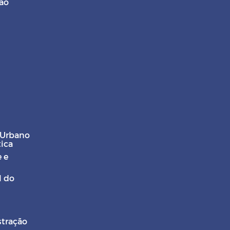
ção
 Urbano
tica
 e
l do
stração