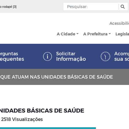
 o rodapé [3]
Acessibil
A Cidade
A Prefeitura
Legisl
rguntas
Solicitar
Acom
requentes
Informação
sua s
 QUE ATUAM NAS UNIDADES BÁSICAS DE SAÚDE
NIDADES BÁSICAS DE SAÚDE
2518 Visualizações