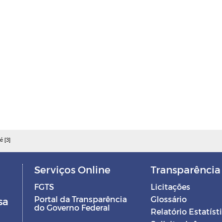
é [3]
Serviços Online
Transparência
FGTS
Licitações
Portal da Transparência
Glossário
sa
do Governo Federal
Relatório Estatíst