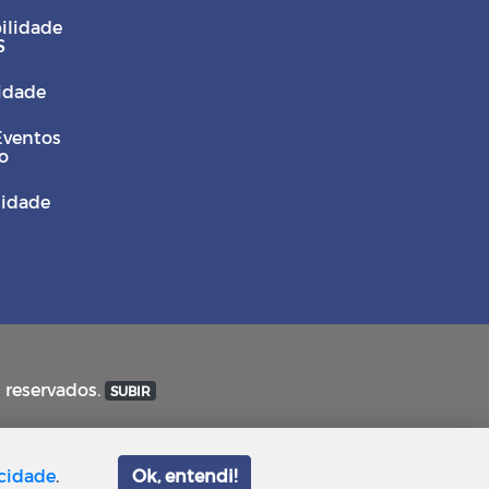
ilidade
S
Cidade
Eventos
o
sidade
s reservados.
SUBIR
acidade
.
Ok, entendi!