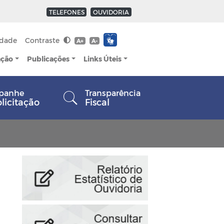
TELEFONES
OUVIDORIA
idade
Contraste
A+
A-
ação
Publicações
Links Úteis
panhe
Transparência
olicitação
Fiscal