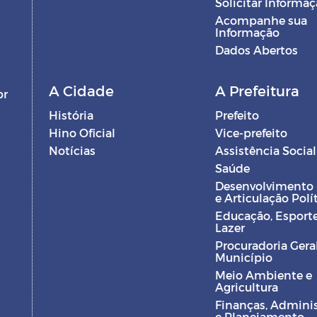
Solicitar Informa
Acompanhe sua
Informação
Dados Abertos
A Cidade
A Prefeitura
br
História
Prefeito
Hino Oficial
Vice-prefeito
Notícias
Assistência Social
Saúde
Desenvolvimento
e Articulação Polí
Educação, Esporte
Lazer
Procuradoria Gera
Município
Meio Ambiente e
Agricultura
Finanças, Admini
e Planejamento