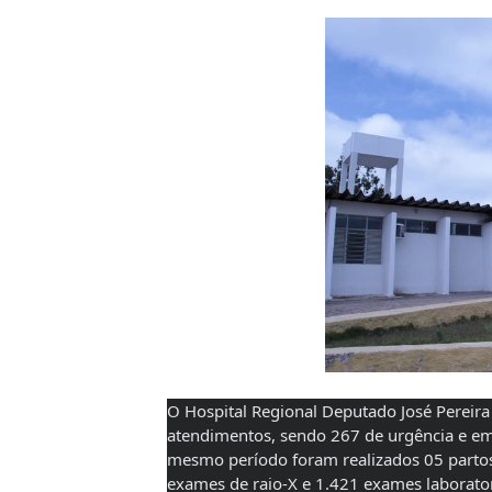
O Hospital Regional Deputado José Pereira 
atendimentos, sendo 267 de urgência e em
mesmo período foram realizados 05 partos, 
exames de raio-X e 1.421 exames laboratori