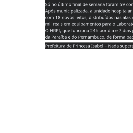
Só no último final de semana foram 59 con
Após municipalizada, a unidade hospitalar
com 18 novos leitos, distribuídos nas alas
mil reais em equipamentos para o Laboratór
O HRPI, que funciona 24h por dia e 7 dias 
da Paraíba e do Pernambuco, de forma pa
Prefeitura de Princesa Isabel – Nada supera