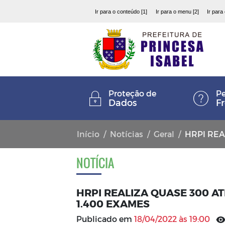
Ir para o conteúdo [1]
Ir para o menu [2]
Ir para
Proteção de
Pe
Dados
F
Início
Notícias
Geral
HRPI REALIZA
NOTÍCIA
HRPI REALIZA QUASE 300 A
1.400 EXAMES
Publicado em
18/04/2022 às 19:00