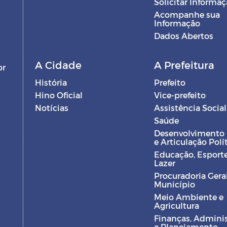
Solicitar Informa
Acompanhe sua
Informação
Dados Abertos
A Cidade
A Prefeitura
br
História
Prefeito
Hino Oficial
Vice-prefeito
Notícias
Assistência Social
Saúde
Desenvolvimento
e Articulação Polí
Educação, Esporte
Lazer
Procuradoria Gera
Município
Meio Ambiente e
Agricultura
Finanças, Admini
e Planejamento