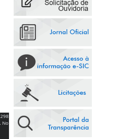
 298 
 No 