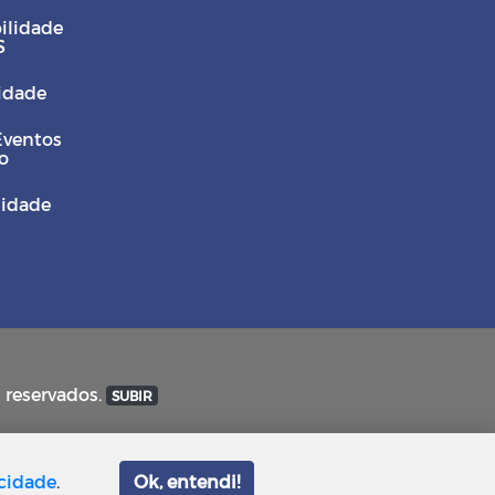
ilidade
S
Cidade
Eventos
o
sidade
s reservados.
SUBIR
acidade
.
Ok, entendi!