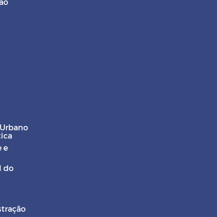
ção
 Urbano
tica
 e
l do
stração