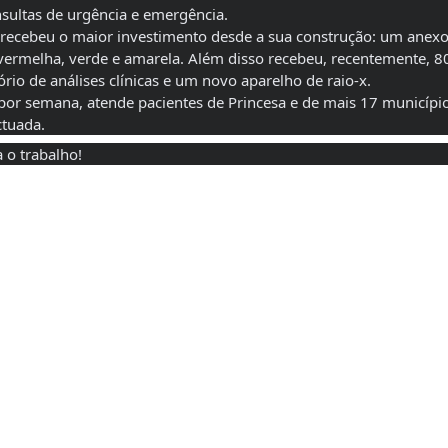
sultas de urgência e emergência. 
 recebeu o maior investimento desde a sua construção: um anexo
 vermelha, verde e amarela. Além disso recebeu, recentemente, 80
io de análises clínicas e um novo aparelho de raio-x.
por semana, atende pacientes de Princesa e de mais 17 municípios
ctuada.
 o trabalho!