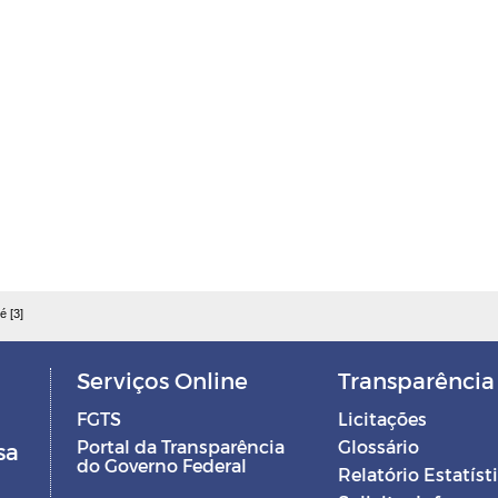
é [3]
Serviços Online
Transparência
FGTS
Licitações
Portal da Transparência
Glossário
sa
do Governo Federal
Relatório Estatíst