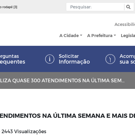
 o rodapé [3]
Acessibil
A Cidade
A Prefeitura
Legisl
rguntas
Solicitar
Acom
requentes
Informação
sua s
 QUASE 300 ATENDIMENTOS NA ÚLTIMA SEMANA E MAIS DE 1.400 EXAMES
TENDIMENTOS NA ÚLTIMA SEMANA E MAIS D
2443 Visualizações