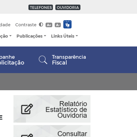
TELEFONES
OUVIDORIA
idade
Contraste
A+
A-
ação
Publicações
Links Úteis
panhe
Transparência
olicitação
Fiscal
E