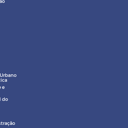
ção
 Urbano
tica
 e
l do
stração