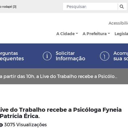
 o rodapé [3]
Acessibil
A Cidade
A Prefeitura
Legisl
rguntas
Solicitar
Acom
requentes
Informação
sua s
 das 10h, a Live do Trabalho recebe a Psicóloga Fyneia Hemilia e a Assistente Social Patrícia Érica.
a Live do Trabalho recebe a Psicóloga Fyneia
Patrícia Érica.
3075 Visualizações