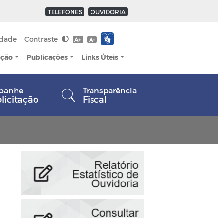
TELEFONES
OUVIDORIA
idade
Contraste
A+
A-
ação
Publicações
Links Úteis
panhe
Transparência
olicitação
Fiscal