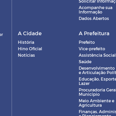
Solicitar Informa
Acompanhe sua
Informação
Dados Abertos
A Cidade
A Prefeitura
br
História
Prefeito
Hino Oficial
Vice-prefeito
Notícias
Assistência Social
Saúde
Desenvolvimento
e Articulação Polí
Educação, Esporte
Lazer
Procuradoria Gera
Município
Meio Ambiente e
Agricultura
Finanças, Admini
e Planejamento