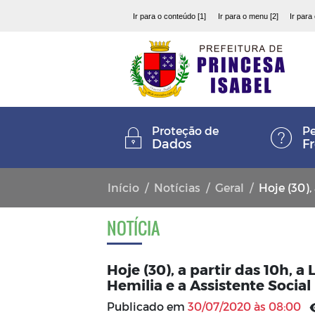
Ir para o conteúdo [1]
Ir para o menu [2]
Ir para
Proteção de
Pe
Dados
F
Início
Notícias
Geral
Hoje (30), a partir
NOTÍCIA
Hoje (30), a partir das 10h, 
Hemilia e a Assistente Social 
Publicado em
30/07/2020 às 08:00