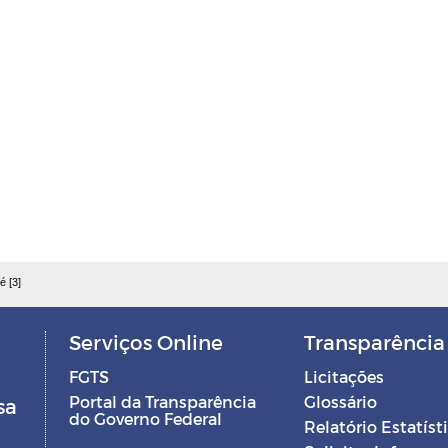
é [3]
Serviços Online
Transparência
FGTS
Licitações
Portal da Transparência
Glossário
sa
do Governo Federal
Relatório Estatíst