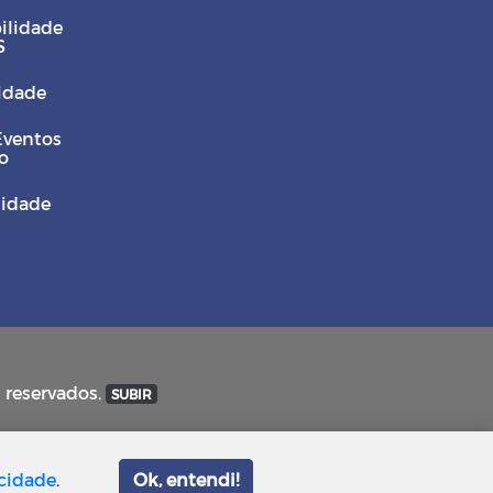
ilidade
S
Cidade
Eventos
o
sidade
s reservados.
SUBIR
acidade
.
Ok, entendi!