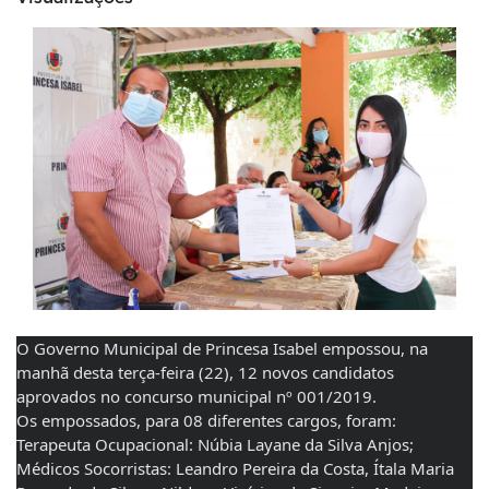
O Governo Municipal de Princesa Isabel empossou, na 
manhã desta terça-feira (22), 12 novos candidatos 
aprovados no concurso municipal nº 001/2019.
Os empossados, para 08 diferentes cargos, foram:
Terapeuta Ocupacional: Núbia Layane da Silva Anjos;
Médicos Socorristas: Leandro Pereira da Costa, Ítala Maria 