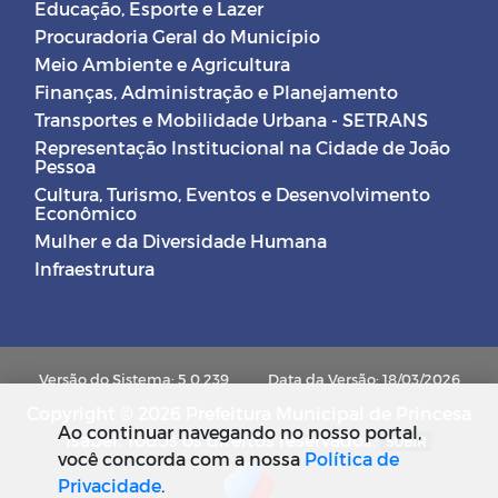
Educação, Esporte e Lazer
Procuradoria Geral do Município
Meio Ambiente e Agricultura
Finanças, Administração e Planejamento
Transportes e Mobilidade Urbana - SETRANS
Representação Institucional na Cidade de João
Pessoa
Cultura, Turismo, Eventos e Desenvolvimento
Econômico
Mulher e da Diversidade Humana
Infraestrutura
Versão do Sistema: 5.0.239
Data da Versão: 18/03/2026
Copyright © 2026 Prefeitura Municipal de Princesa
Ao continuar navegando no nosso portal,
Isabel. Todos os direitos reservados.
SUBIR
você concorda com a nossa
Política de
Privacidade
.