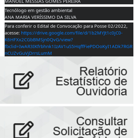
MANOEL MESSIAS GOMES PEREIRA
Tecnólogo em gestão ambiental
ANA MARIA VERÍSSIMO DA SILVA
Para conferir o Edital de Convocação para Posse 02/2022, 
acesse: 
https://drive.google.com/file/d/1b2MYJt1c0jC0-
K6HFXx2CGbBMSjn0QvG/view?
fbclid=IwAR3IKfrbhnk1IzAV1uS5HqffFiePDOoKyI1ADk7RGR
nCUZvGuVjDrrsLumM