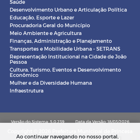
Saúde
Desenvolvimento Urbano e Articulação Política
Educação, Esporte e Lazer
Procuradoria Geral do Município
Meio Ambiente e Agricultura
Finanças, Administração e Planejamento
Transportes e Mobilidade Urbana - SETRANS
Representação Institucional na Cidade de João
Pessoa
Cultura, Turismo, Eventos e Desenvolvimento
Econômico
Mulher e da Diversidade Humana
Infraestrutura
Versão do Sistema: 5.0.239
Data da Versão: 18/03/2026
Copyright © 2026 Prefeitura Municipal de Princesa
Ao continuar navegando no nosso portal,
Isabel. Todos os direitos reservados.
SUBIR