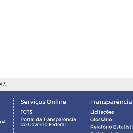
é [3]
Serviços Online
Transparência
FGTS
Licitações
Portal da Transparência
Glossário
sa
do Governo Federal
Relatório Estatíst