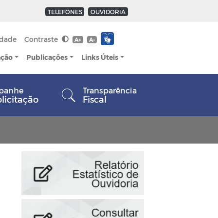
TELEFONES
OUVIDORIA
idade
Contraste
A+
A-
ação
Publicações
Links Úteis
panhe
Transparência
olicitação
Fiscal