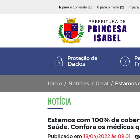
Ir para o conteúdo [1]
Ir para o menu [2]
Ir para
Proteção de
Pe
Dados
F
Início
Notícias
Geral
Estamos com 100% de
NOTÍCIA
Estamos com 100% de cobert
Saúde. Confora os médicos 
Publicado em
18/04/2022 às 09:01