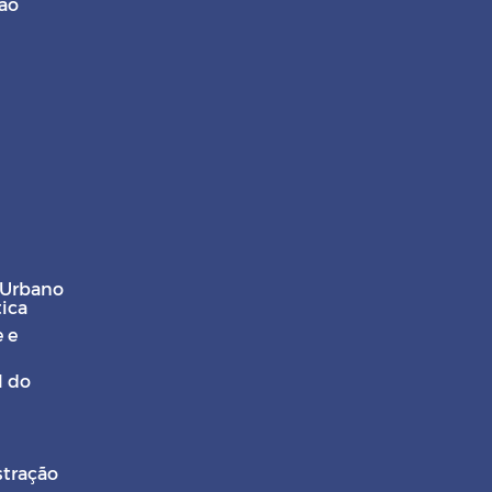
ção
 Urbano
tica
 e
l do
stração