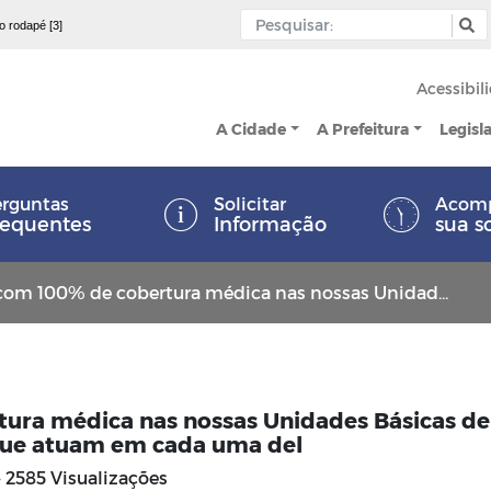
 o rodapé [3]
Acessibil
A Cidade
A Prefeitura
Legisl
rguntas
Solicitar
Acom
requentes
Informação
sua s
 cobertura médica nas nossas Unidades Básicas de Saúde. Confora os médicos que atuam em cada uma del
ura médica nas nossas Unidades Básicas de
que atuam em cada uma del
2585 Visualizações