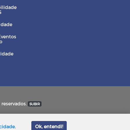
ilidade
S
Cidade
Eventos
o
sidade
s reservados.
SUBIR
acidade
.
Ok, entendi!