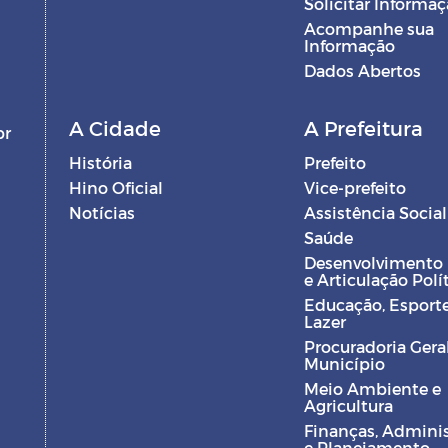
Solicitar Informa
Acompanhe sua
Informação
Dados Abertos
A Cidade
A Prefeitura
br
História
Prefeito
Hino Oficial
Vice-prefeito
Notícias
Assistência Social
Saúde
Desenvolvimento
e Articulação Polí
Educação, Esporte
Lazer
Procuradoria Gera
Município
Meio Ambiente e
Agricultura
Finanças, Admini
e Planejamento