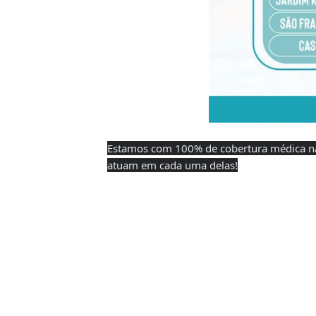
Estamos com 100% de cobertura médica nas
atuam em cada uma delas!