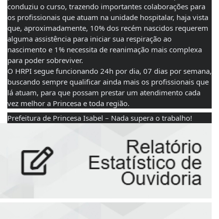
conduziu o curso, trazendo importantes colaborações para 
os profissionais que atuam na unidade hospitalar, haja vista 
que, aproximadamente, 10% dos recém nascidos requerem 
alguma assistência para iniciar sua respiração ao 
nascimento e 1% necessita de reanimação mais complexa 
para poder sobreviver. 
O HRPI segue funcionando 24h por dia, 07 dias por semana, 
buscando sempre qualificar ainda mais os profissionais que 
lá atuam, para que possam prestar um atendimento cada 
vez melhor a Princesa e toda região. 
Prefeitura de Princesa Isabel – Nada supera o trabalho!