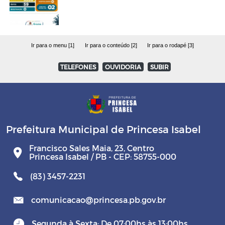
Ir para o menu [1]
Ir para o conteúdo [2]
Ir para o rodapé [3]
TELEFONES
OUVIDORIA
SUBIR
Prefeitura Municipal de Princesa Isabel
Francisco Sales Maia, 23, Centro
Princesa Isabel / PB - CEP: 58755-000
(83) 3457-2231
comunicacao@princesa.pb.gov.br
Segunda à Sexta: De 07:00hs às 13:00hs