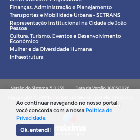
Finanças, Administração e Planejamento
Transportes e Mobilidade Urbana - SETRANS
Representação Institucional na Cidade de João
Pessoa
Cultura, Turismo, Eventos e Desenvolvimento
Econômico
Mulher e da Diversidade Humana
Infraestrutura
Versão do Sistema: 5.0.239
Data da Versão: 18/03/2026
Copyright © 2026 Prefeitura Municipal de Princesa
Ao continuar navegando no nosso portal,
Isabel. Todos os direitos reservados.
SUBIR
você concorda com a nossa
Política de
Privacidade
.
Ok, entendi!