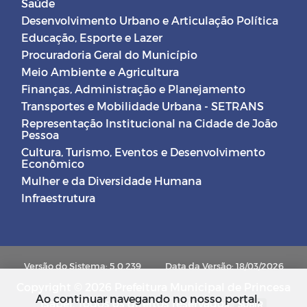
Saúde
Desenvolvimento Urbano e Articulação Política
Educação, Esporte e Lazer
Procuradoria Geral do Município
Meio Ambiente e Agricultura
Finanças, Administração e Planejamento
Transportes e Mobilidade Urbana - SETRANS
Representação Institucional na Cidade de João
Pessoa
Cultura, Turismo, Eventos e Desenvolvimento
Econômico
Mulher e da Diversidade Humana
Infraestrutura
Versão do Sistema: 5.0.239
Data da Versão: 18/03/2026
Copyright © 2026 Prefeitura Municipal de Princesa
Ao continuar navegando no nosso portal,
Isabel. Todos os direitos reservados.
SUBIR