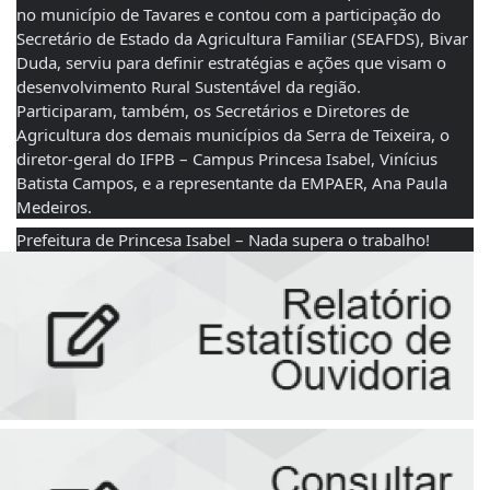
no município de Tavares e contou com a participação do 
Secretário de Estado da Agricultura Familiar (SEAFDS), Bivar 
Duda, serviu para definir estratégias e ações que visam o 
desenvolvimento Rural Sustentável da região. 
Participaram, também, os Secretários e Diretores de 
Agricultura dos demais municípios da Serra de Teixeira, o 
diretor-geral do IFPB – Campus Princesa Isabel, Vinícius 
Batista Campos, e a representante da EMPAER, Ana Paula 
Medeiros. 
Prefeitura de Princesa Isabel – Nada supera o trabalho!