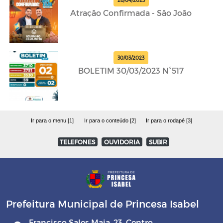
28/04/2023
Atração Confirmada - São João
30/03/2023
BOLETIM 30/03/2023 N°517
Ir para o menu [1]
Ir para o conteúdo [2]
Ir para o rodapé [3]
TELEFONES
OUVIDORIA
SUBIR
Prefeitura Municipal de Princesa Isabel
Francisco Sales Maia, 23, Centro