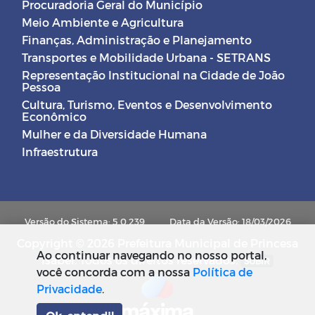
Procuradoria Geral do Município
Meio Ambiente e Agricultura
Finanças, Administração e Planejamento
Transportes e Mobilidade Urbana - SETRANS
Representação Institucional na Cidade de João
Pessoa
Cultura, Turismo, Eventos e Desenvolvimento
Econômico
Mulher e da Diversidade Humana
Infraestrutura
Versão do Sistema: 5.0.239
Data da Versão: 18/03/2026
Copyright © 2026 Prefeitura Municipal de Princesa
Ao continuar navegando no nosso portal,
Isabel. Todos os direitos reservados.
SUBIR
você concorda com a nossa
Política de
Privacidade
.