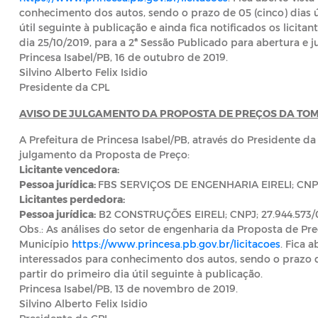
conhecimento dos autos, sendo o prazo de 05 (cinco) dias ú
útil seguinte à publicação e ainda fica notificados os licita
dia 25/10/2019, para a 2ª Sessão Publicado para abertura e
Princesa Isabel/PB, 16 de outubro de 2019.
Silvino Alberto Felix Isidio
Presidente da CPL
AVISO DE JULGAMENTO DA PROPOSTA DE PREÇOS DA TOMA
A Prefeitura de Princesa Isabel/PB, através do Presidente d
julgamento da Proposta de Preço:
Licitante
vencedora
:
Pessoa jurídica:
FBS SERVIÇOS DE ENGENHARIA EIRELI; CNPJ;
Licitantes
perdedora
:
Pessoa jurídica:
B2 CONSTRUÇÕES EIRELI; CNPJ; 27.944.573/
Obs.: As análises do setor de engenharia da Proposta de Pre
Município
https://www.princesa.pb.gov.br/licitacoes
. Fica 
interessados para conhecimento dos autos, sendo o prazo de
partir do primeiro dia útil seguinte à publicação.
Princesa Isabel/PB, 13 de novembro de 2019.
Silvino Alberto Felix Isidio