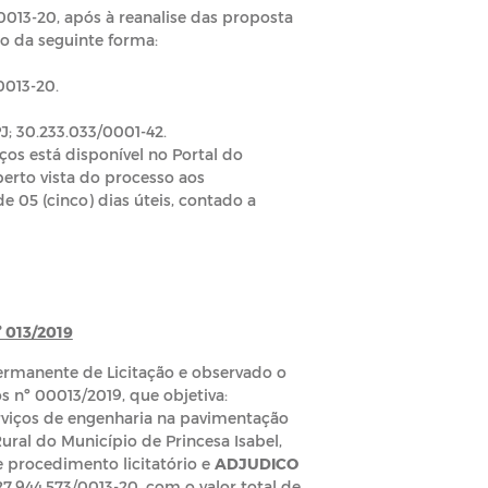
013-20, após à reanalise das proposta
do da seguinte forma:
0013-20.
 30.233.033/0001-42.
ços está disponível no Portal do
aberto vista do processo aos
 05 (cinco) dias úteis, contado a
013/2019
ermanente de Licitação e observado o
s nº 00013/2019, que objetiva:
erviços de engenharia na pavimentação
ral do Município de Princesa Isabel,
 procedimento licitatório e
ADJUDICO
27.944.573/0013-20, com o valor total de