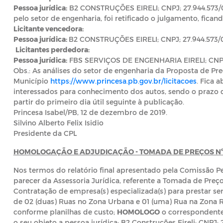
Pessoa jurídica:
B2 CONSTRUÇÕES EIRELI; CNPJ; 27.944.573/0
pelo setor de engenharia, foi retificado o julgamento, fican
Licitante vencedora:
Pessoa jurídica:
B2 CONSTRUÇÕES EIRELI; CNPJ; 27.944.573/
Licitantes perdedora:
Pessoa jurídica:
FBS SERVIÇOS DE ENGENHARIA EIRELI; CNPJ;
Obs.: As análises do setor de engenharia da Proposta de Pre
Município
https://www.princesa.pb.gov.br/licitacoes
. Fica 
interessados para conhecimento dos autos, sendo o prazo de
partir do primeiro dia útil seguinte à publicação.
Princesa Isabel/PB, 12 de dezembro de 2019.
Silvino Alberto Felix Isidio
Presidente da CPL
HOMOLOGAÇÃO E ADJUDICAÇÃO - TOMADA DE PREÇOS Nº 
Nos termos do relatório final apresentado pela Comissão P
parecer da Assessoria Jurídica, referente a Tomada de Preço
Contratação de empresa(s) especializada(s) para prestar s
de 02 (duas) Ruas no Zona Urbana e 01 (uma) Rua na Zona Ru
conforme planilhas de custo;
HOMOLOGO
o correspondente
o seu objeto a pessoa jurídica: B2 Construções Eireli; CNPJ; 