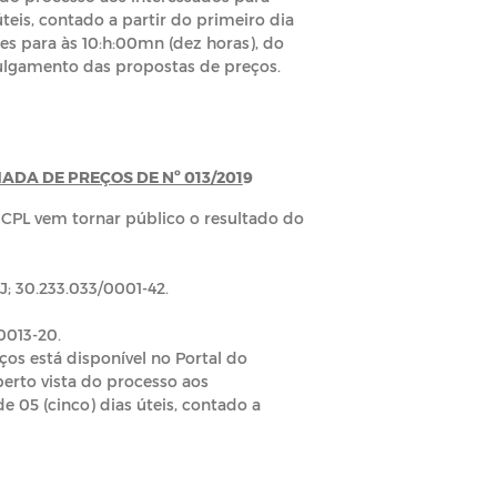
teis, contado a partir do primeiro dia
ntes para às 10:h:00mn (dez horas), do
 julgamento das propostas de preços.
DA DE PREÇOS DE Nº 013/201
9
a CPL vem tornar público o resultado do
 30.233.033/0001-42.
0013-20.
ços está disponível no Portal do
aberto vista do processo aos
 05 (cinco) dias úteis, contado a