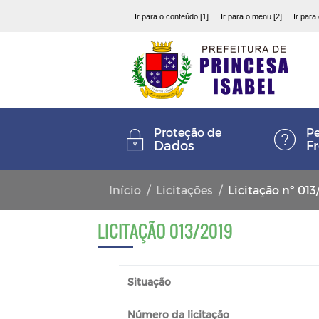
Ir para o conteúdo [1]
Ir para o menu [2]
Ir para
Proteção de
Pe
Dados
F
Início
Licitações
Licitação nº 013
LICITAÇÃO 013/2019
Situação
Número da licitação