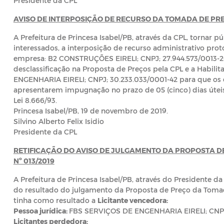
Presidente da CPL
AVISO DE INTERPOSIÇÃO DE RECURSO DA TOMADA DE PREÇ
A Prefeitura de Princesa Isabel/PB, através da CPL, tornar 
interessados, a interposição de recurso administrativo proto
empresa: B2 CONSTRUÇÕES EIRELI; CNPJ; 27.944.573/0013-20
desclassificação na Proposta de Preços pela CPL e a Habi
ENGENHARIA EIRELI; CNPJ; 30.233.033/0001-42 para que os d
apresentarem impugnação no prazo de 05 (cinco) dias úteis,
Lei 8.666/93.
Princesa Isabel/PB, 19 de novembro de 2019.
Silvino Alberto Felix Isidio
Presidente da CPL
RETIFICAÇÃO DO AVISO DE JULGAMENTO DA PROPOSTA D
Nº 013/2019
A Prefeitura de Princesa Isabel/PB, através do Presidente da
do resultado do julgamento da Proposta de Preço da Tomad
tinha como resultado a
Licitante vencedora:
Pessoa jurídica:
FBS SERVIÇOS DE ENGENHARIA EIRELI; CNPJ;
Licitantes perdedora: