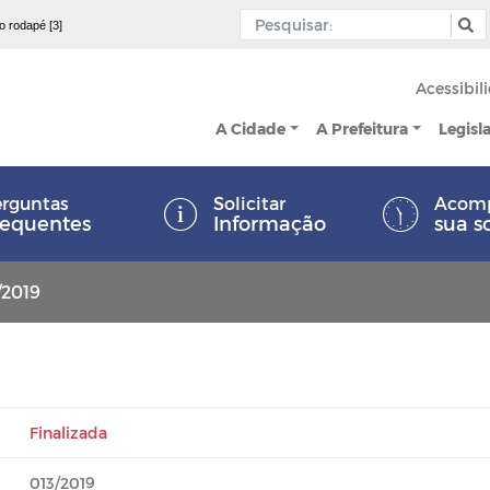
 o rodapé [3]
Acessibil
A Cidade
A Prefeitura
Legisl
rguntas
Solicitar
Acom
requentes
Informação
sua s
/2019
Finalizada
013/2019