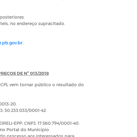
posteriores.
teis, no endereço supracitado.
.pb.gov.br
.
EÇOS DE Nº 013/2019
a CPL vem tornar público o resultado do
0013-20.
 30.233.033/0001-42.
RELI-EPP; CNPJ; 17.560.794/0001-40.
 no Portal do Município
a do processo aos interessados para