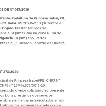
 DE Nº 013/2019
tante: Prefeitura de Princesa Isabel/PB.
3-20.
Valor:
R$ 207.847,30 (duzentos e
.
Objeto:
Prestar serviços de
ana e 01 (uma) Rua na Zona Rural do
Vigência:
01 (um) ano. Partes
e) e o Sr. Ricardo Fabrizio de Oliveira
º 273/2020
cipal de Princesa Isabel/PB, CNPJ Nº
PJ nº 27.944.573/0013-20.
acrescido o valor solicitado ao presente
o
os bons préstimos dos serviços
de obra e engenharia, executados e não
 oitocentos e quarenta e sete reais e