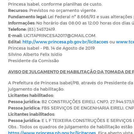
Princesa Isabel, conforme planilhas de custo.
Recursos:
Previstos no orçamento vigente.
Fundamento legal:
Lei Federal nº 8.666/93 e suas alterações 
Informações:
No horário das 08:00 as 12:00 horas dos dias ú
Telefone:
(83) 34572419.
E-mail:
LICITAPRINCESA2017@GMAIL.COM.
Edital:
http://www.princesa.pb.gov.br/licitacoes
ou
www.tce
Princesa Isabel - PB, 14 de Agosto de 2019
Silvino Alberto Felix Isidio
Presidente da Comissão
AVISO DE JULGAMENTO DE HABILITAÇÃO DA TOMADA DE PR
A Prefeitura de Princesa Isabel/PB, através do Presidente d
julgamento da habilitação:
Licitantes habilitados:
Pessoa jurídica:
B2 CONSTRUÇÕES EIRELI; CNPJ; 27.944.573/
Pessoa jurídica:
FBS SERVIÇOS DE ENGENHARIA EIRELI; CNPJ;
Licitantes inabilitados:
Pessoa jurídica:
E L F TEIXEIRA CONSTRUÇÕES E SERVIÇOS EI
Obs.: Todos os quadros de julgamento de habilitação estão
https://www.princesa.pb.gov.br/licitacoes
. Fica aberto vist