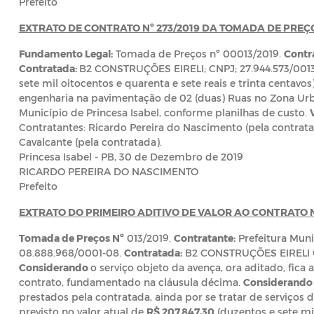
Prefeito
EXTRATO DE CONTRATO Nº 273/2019 DA TOMADA DE PREÇOS
Fundamento Legal:
Tomada de Preços nº 00013/2019.
Contra
Contratada:
B2 CONSTRUÇÕES EIRELI; CNPJ; 27.944.573/001
sete mil oitocentos e quarenta e sete reais e trinta centavos)
engenharia na pavimentação de 02 (duas) Ruas no Zona Urb
Município de Princesa Isabel, conforme planilhas de custo.
Contratantes: Ricardo Pereira do Nascimento (pela contratant
Cavalcante (pela contratada).
Princesa Isabel - PB, 30 de Dezembro de 2019
RICARDO PEREIRA DO NASCIMENTO
Prefeito
EXTRATO DO
PRIMEIRO ADITIVO DE VALOR AO CONTRATO N
Tomada de Preços Nº
013/2019.
Contratante:
Prefeitura Muni
08.888.968/0001-08.
Contratada:
B2 CONSTRUÇÕES EIRELI CN
Considerando
o serviço objeto da avença, ora aditado, fica 
contrato, fundamentado na cláusula décima.
Considerand
prestados pela contratada, ainda por se tratar de serviços 
previsto no valor atual de
R$ 207.847,30
(duzentos e sete mil