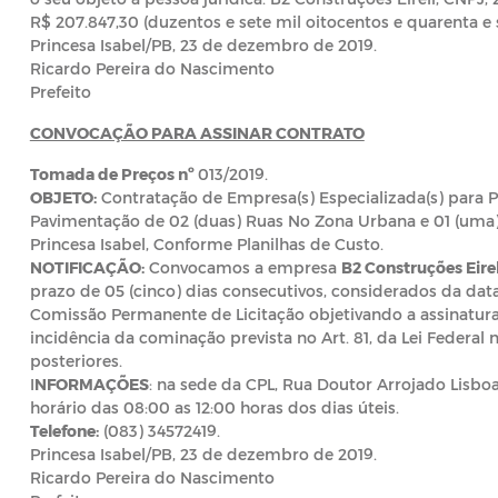
R$ 207.847,30 (duzentos e sete mil oitocentos e quarenta e se
Princesa Isabel/PB, 23 de dezembro de 2019.
Ricardo Pereira do Nascimento
Prefeito
CONVOCAÇÃO PARA ASSINAR CONTRATO
Tomada de Preços nº
013/2019.
OBJETO:
Contratação de Empresa(s) Especializada(s) para P
Pavimentação de 02 (duas) Ruas No Zona Urbana e 01 (uma)
Princesa Isabel, Conforme Planilhas de Custo.
NOTIFICAÇÃO:
Convocamos a empresa
B2 Construções Eire
prazo de 05 (cinco) dias consecutivos, considerados da dat
Comissão Permanente de Licitação objetivando a assinatura
incidência da cominação prevista no Art. 81, da Lei Federal 
posteriores.
I
NFORMAÇÕES
: na sede da CPL, Rua Doutor Arrojado Lisboa,
horário das 08:00 as 12:00 horas dos dias úteis.
Telefone:
(083) 34572419.
Princesa Isabel/PB, 23 de dezembro de 2019.
Ricardo Pereira do Nascimento