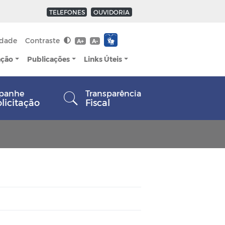
TELEFONES
OUVIDORIA
idade
Contraste
A+
A-
ação
Publicações
Links Úteis
panhe
Transparência
olicitação
Fiscal