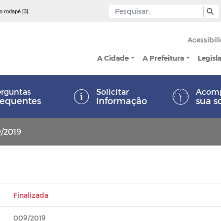
 o rodapé [3]
Acessibil
A Cidade
A Prefeitura
Legisl
rguntas
Solicitar
Acom
requentes
Informação
sua s
9/2019
Finalizada
009/2019