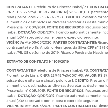
CONTRATANTE:
Prefeitura de Princesa Isabel/PB.
CONTRAT
CNPJ: 06.177.525/0001-83.
VALOR:
R$ 766.800,00 (setecentos
reais), pelos lotes 2 - 3 - 4 - 6 - 7 - 8.
OBJETO:
Prestar o forne
alimentícios destinados as diversas Secretarias deste munic
Presencial nº 009/2019.
FONTE DE RECURSOS:
Recursos ordi
Isabel.
DOTAÇÃO:
QDD/2019, ficando automaticamente inc
anual (LOA) aprovado por lei para o exercício seguinte.
VIGÊNCIA:
Até 05/06/2020.
PARTES CONTRATANTES:
Ricar
contratante) e o Sr. Antônio Henriques da Silva, CPF nº 395.
Isabel/PB, 05 de Junho de 2019. Ricardo Pereira do Nascimen
EXTRATO DE CONTRATO Nº 106/2019
CONTRATANTE:
Prefeitura de Princesa Isabel/PB.
CONTRAT
Florentino de Lima, CNPJ: 23.948.743/0001-93.
VALOR:
R$ 59
seiscentos e oitenta e cinco), pelo lote 1.
OBJETO:
Prestar o 
alimentícios destinados as diversas Secretarias deste munic
Presencial nº 009/2019.
FONTE DE RECURSOS:
Recursos ordi
Isabel.
DOTAÇÃO:
QDD/2019, ficando automaticamente inc
anual (LOA) aprovado por lei para o exercício seguinte.
VIGÊNCIA:
Até 05/06/2020.
PARTES CONTRATANTES:
Ricar