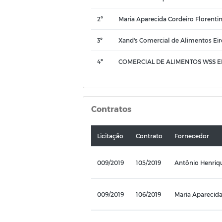
2º
Maria Aparecida Cordeiro Florenti
3º
Xand's Comercial de Alimentos Eir
4º
COMERCIAL DE ALIMENTOS WSS EI
Contratos
Licitação
Contrato
Fornecedor
009/2019
105/2019
Antônio Henriqu
009/2019
106/2019
Maria Aparecida