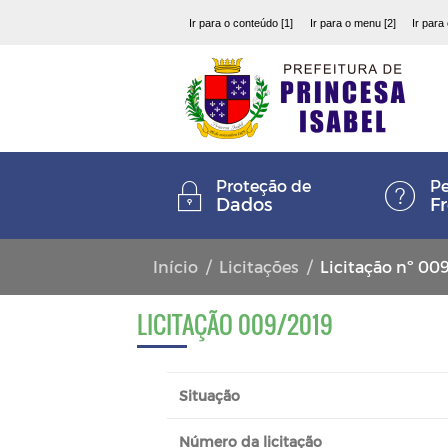
Ir para o conteúdo [1]
Ir para o menu [2]
Ir para
Proteção de
Pe
Dados
F
Início
Licitações
Licitação nº 00
LICITAÇÃO 009/2019
Situação
Número da licitação