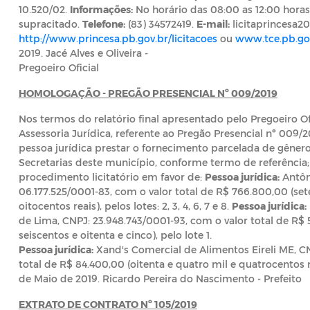
10.520/02.
Informações:
No horário das 08:00 as 12:00 horas
supracitado.
Telefone:
(83) 34572419.
E-mail:
licitaprincesa
http://www.princesa.pb.gov.br/licitacoes
ou
www.tce.pb.go
2019. Jacé Alves e Oliveira -
Pregoeiro Oficial
HOMOLOGAÇÃO - PREGÃO PRESENCIAL Nº 009/2019
Nos termos do relatório final apresentado pelo Pregoeiro Of
Assessoria Jurídica, referente ao Pregão Presencial nº 009/
pessoa jurídica prestar o fornecimento parcelada de gênero
Secretarias deste município, conforme termo de referênc
procedimento licitatório em favor de:
Pessoa jurídica:
Antôn
06.177.525/0001-83, com o valor total de R$ 766.800,00 (sete
oitocentos reais), pelos lotes: 2, 3, 4, 6, 7 e 8.
Pessoa jurídica:
de Lima, CNPJ: 23.948.743/0001-93, com o valor total de R$ 
seiscentos e oitenta e cinco), pelo lote 1.
Pessoa jurídica:
Xand's Comercial de Alimentos Eireli ME, C
total de R$ 84.400,00 (oitenta e quatro mil e quatrocentos re
de Maio de 2019. Ricardo Pereira do Nascimento - Prefeito
EXTRATO DE CONTRATO Nº 105/2019