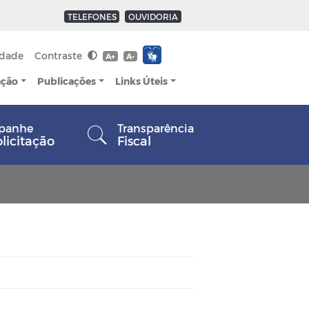
TELEFONES
OUVIDORIA
idade
Contraste
A+
A-
ação
Publicações
Links Úteis
panhe
Transparência
olicitação
Fiscal