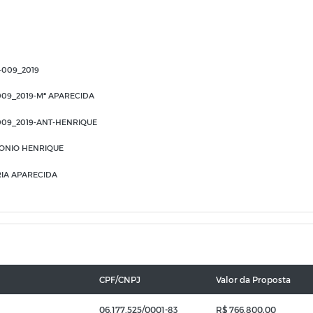
009_2019
09_2019-Mª APARECIDA
09_2019-ANT-HENRIQUE
NTONIO HENRIQUE
RIA APARECIDA
CPF/CNPJ
Valor da Proposta
06.177.525/0001-83
R$ 766.800,00