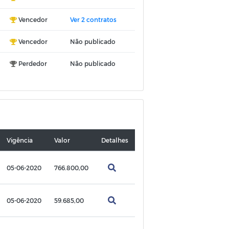
Vencedor
Ver 2 contratos
Vencedor
Não publicado
Perdedor
Não publicado
Vigência
Valor
Detalhes
05-06-2020
766.800,00
05-06-2020
59.685,00