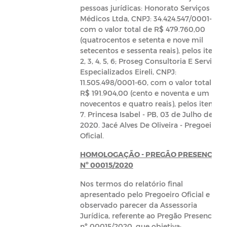
pessoas jurídicas: Honorato Serviços
Médicos Ltda, CNPJ: 34.424.547/0001-36,
com o valor total de R$ 479.760,00
(quatrocentos e setenta e nove mil
setecentos e sessenta reais), pelos itens
2, 3, 4, 5, 6; Proseg Consultoria E Serviços
Especializados Eireli, CNPJ:
11.505.498/0001-60, com o valor total de
R$ 191.904,00 (cento e noventa e um mil
novecentos e quatro reais), pelos itens 1,
7. Princesa Isabel - PB, 03 de Julho de
2020. Jacé Alves De Oliveira - Pregoeiro
Oficial.
HOMOLOGAÇÃO - PREGÃO PRESENCIAL
Nº 00015/2020
Nos termos do relatório final
apresentado pelo Pregoeiro Oficial e
observado parecer da Assessoria
Jurídica, referente ao Pregão Presencial
nº 00015/2020, que objetiva: