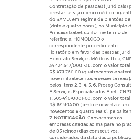
Contratação de pessoa(s) jurídica(s) para
prestar serviço como médico urgentista
do SAMU, em regime de plantões de 24h
(vinte e quatro horas), no Município de
Princesa Isabel, conforme termo de
referência; HOMOLOGO o
correspondente procedimento
licitatório em favor das pessoas jurídicas:
Honorato Serviços Médicos Ltda, CNPJ:
34.424.547/0001-36, com o valor total de
R$ 479.760,00 (quatrocentos e setenta e
nove mil setecentos e sessenta reais),
pelos itens 2, 3, 4, 5, 6; Proseg Consultoria
E Serviços Especializados Eireli, CNPJ:
11.505.498/0001-60, com o valor total de
R$ 191.904,00 (cento e noventa e um mil
novecentos e quatro reais), pelos itens 1,
7.
NOTIFICAÇÃO:
Convocamos as
empresas citadas acima para no prazo
de 05 (cinco) dias consecutivos,
considerados da data desta publicação,