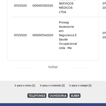
SERVIÇOS
07
015/2020
000001332020
MÉDICOS
20
LTDA
Proseg
Assessoria
em
07
015/2020
000001342020
Seguranca E
20
Saude
Ocupacional
Ltda - Me
Voltar
Ir para o menu [1]
Ir para o conteúdo [2]
Ir para o rodapé [3]
TELEFONES
OUVIDORIA
SUBIR