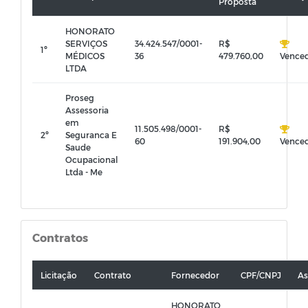
Proposta
HONORATO
SERVIÇOS
34.424.547/0001-
R$
1º
MÉDICOS
36
479.760,00
Vence
LTDA
Proseg
Assessoria
em
11.505.498/0001-
R$
2º
Seguranca E
60
191.904,00
Vence
Saude
Ocupacional
Ltda - Me
Contratos
Licitação
Contrato
Fornecedor
CPF/CNPJ
As
HONORATO