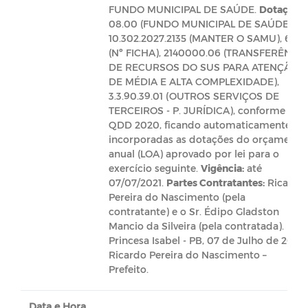
FUNDO MUNICIPAL DE SAÚDE.
Dotação:
08.00 (FUNDO MUNICIPAL DE SAÚDE);
10.302.2027.2135 (MANTER O SAMU), 606
(Nº FICHA), 2140000.06 (TRANSFERÊNCIA
DE RECURSOS DO SUS PARA ATENÇÃO
DE MÉDIA E ALTA COMPLEXIDADE),
3.3.90.39.01 (OUTROS SERVIÇOS DE
TERCEIROS - P. JURÍDICA), conforme
QDD 2020, ficando automaticamente
incorporadas as dotações do orçamento
anual (LOA) aprovado por lei para o
exercício seguinte.
Vigência:
até
07/07/2021.
Partes Contratantes:
Ricardo
Pereira do Nascimento (pela
contratante) e o Sr. Édipo Gladston
Mancio da Silveira (pela contratada).
Princesa Isabel - PB, 07 de Julho de 2020.
Ricardo Pereira do Nascimento –
Prefeito.
Data e Hora