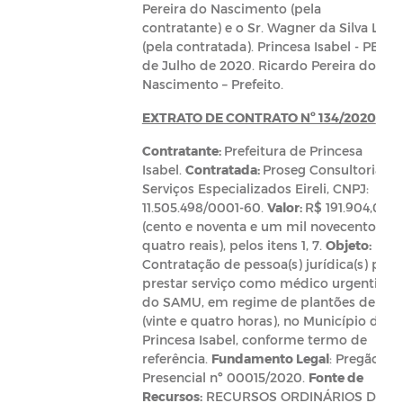
Pereira do Nascimento (pela
contratante) e o Sr. Wagner da Silva Leite
(pela contratada). Princesa Isabel - PB, 07
de Julho de 2020. Ricardo Pereira do
Nascimento – Prefeito.
EXTRATO DE CONTRATO Nº 134/2020
Contratante:
Prefeitura de Princesa
Isabel.
Contratada:
Proseg Consultoria E
Serviços Especializados Eireli, CNPJ:
11.505.498/0001-60.
Valor:
R$ 191.904,00
(cento e noventa e um mil novecentos e
quatro reais), pelos itens 1, 7.
Objeto:
Contratação de pessoa(s) jurídica(s) para
prestar serviço como médico urgentista
do SAMU, em regime de plantões de 24h
(vinte e quatro horas), no Município de
Princesa Isabel, conforme termo de
referência.
Fundamento Legal
: Pregão
Presencial nº 00015/2020.
Fonte de
Recursos:
RECURSOS ORDINÁRIOS DO