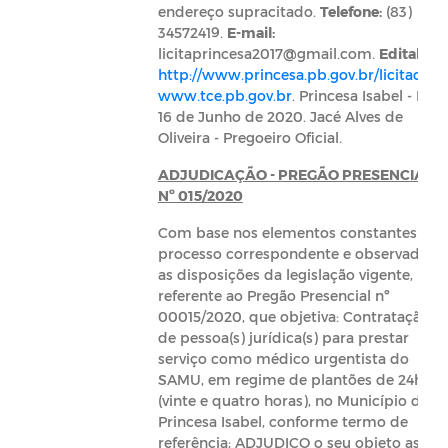
endereço supracitado.
Telefone:
(83)
34572419.
E-mail:
licitaprincesa2017@gmail.com.
Edital:
http://www.princesa.pb.gov.br/licitacoes
;
www.tce.pb.gov.br
. Princesa Isabel - PB,
16 de Junho de 2020. Jacé Alves de
Oliveira - Pregoeiro Oficial.
ADJUDICAÇÃO - PREGÃO PRESENCIAL
Nº 015/2020
Com base nos elementos constantes do
processo correspondente e observadas
as disposições da legislação vigente,
referente ao Pregão Presencial nº
00015/2020, que objetiva: Contratação
de pessoa(s) jurídica(s) para prestar
serviço como médico urgentista do
SAMU, em regime de plantões de 24h
(vinte e quatro horas), no Município de
Princesa Isabel, conforme termo de
referência; ADJUDICO o seu objeto as