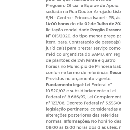
Pregoeiro Oficial e Equipe de Apoio,
sediada na Rua Doutor Arrojado Lisboa,
S/N - Centro - Princesa Isabel - PB, às
14:00 horas
do dia
02 de Julho de 2020
,
licitação modalidade
Pregão Presencial
Nº
015/2020, do tipo menor preço por
item, para: Contratação de pessoa(s)
jurídica(s) para prestar serviço como
médico urgentista do SAMU, em regime
de plantões de 24h (vinte e quatro
horas), no Município de Princesa Isabel,
conforme termo de referência.
Recursos:
Previstos no orçamento vigente.
Fundamento legal:
Lei Federal nº
10.520/02 e subsidiariamente a Lei
Federal nº 8.666/93; Lei Complementar
nº 123/06; Decreto Federal nº 3.555/00; e
legislação pertinente, consideradas as
alterações posteriores das referidas
normas.
Informações:
No horário das
08:00 as 12:00 horas dos dias úteis, no