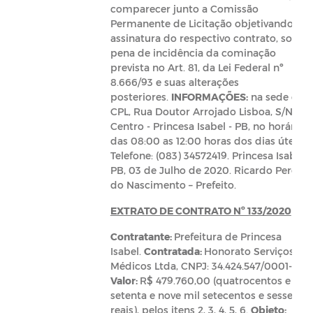
comparecer junto a Comissão
Permanente de Licitação objetivando a
assinatura do respectivo contrato, sob
pena de incidência da cominação
prevista no Art. 81, da Lei Federal nº
8.666/93 e suas alterações
posteriores.
INFORMAÇÕES:
na sede da
CPL, Rua Doutor Arrojado Lisboa, S/N -
Centro - Princesa Isabel - PB, no horário
das 08:00 as 12:00 horas dos dias úteis.
Telefone: (083) 34572419. Princesa Isabel -
PB, 03 de Julho de 2020. Ricardo Pereira
do Nascimento – Prefeito.
EXTRATO DE CONTRATO Nº 133/2020
Contratante:
Prefeitura de Princesa
Isabel.
Contratada:
Honorato Serviços
Médicos Ltda, CNPJ: 34.424.547/0001-36.
Valor:
R$ 479.760,00 (quatrocentos e
setenta e nove mil setecentos e sessenta
reais), pelos itens 2, 3, 4, 5, 6.
Objeto: