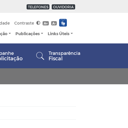
TELEFONES
OUVIDORIA
idade
Contraste
A+
A-
ação
Publicações
Links Úteis
panhe
Transparência
olicitação
Fiscal