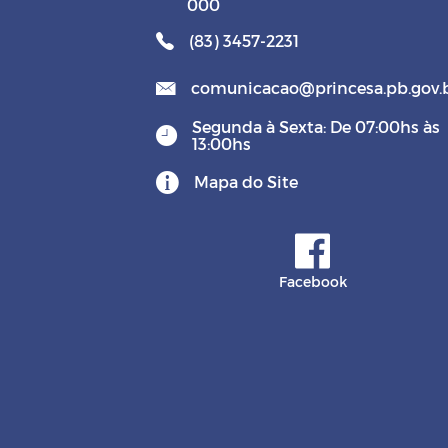
000
(83) 3457-2231
comunicacao@princesa.pb.gov.
Segunda à Sexta: De 07:00hs às
13:00hs
Mapa do Site
Facebook