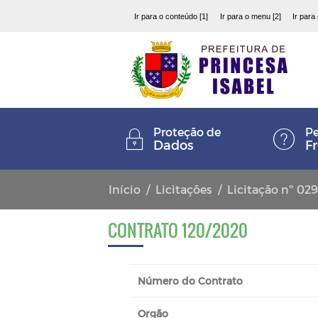
Ir para o conteúdo [1]
Ir para o menu [2]
Ir para
Proteção de
Pe
Dados
F
Início
Licitações
Licitação nº 02
CONTRATO 120/2020
Número do Contrato
Orgão