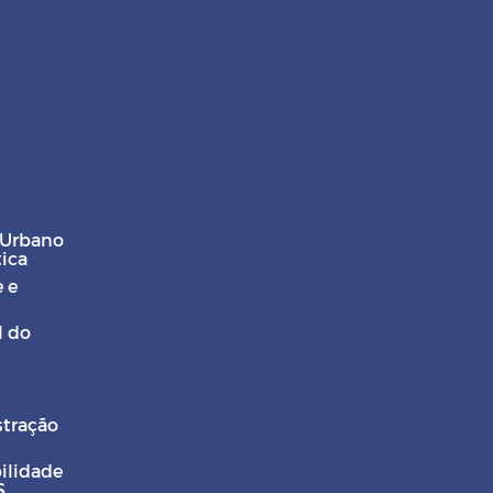
 Urbano
tica
 e
l do
stração
ilidade
S