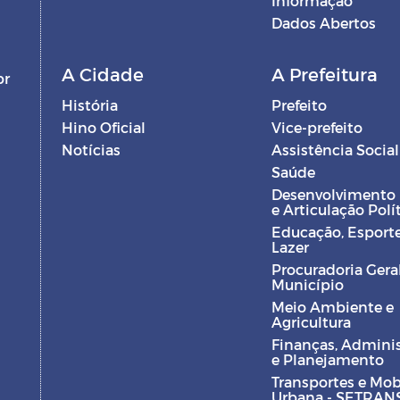
Informação
Dados Abertos
A Cidade
A Prefeitura
br
História
Prefeito
Hino Oficial
Vice-prefeito
Notícias
Assistência Social
Saúde
Desenvolvimento
e Articulação Polí
Educação, Esporte
Lazer
Procuradoria Gera
Município
Meio Ambiente e
Agricultura
Finanças, Admini
e Planejamento
Transportes e Mob
Urbana - SETRAN