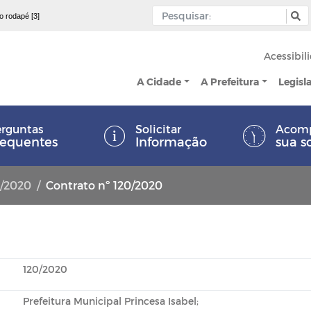
 o rodapé [3]
Acessibil
A Cidade
A Prefeitura
Legisl
rguntas
Solicitar
Acom
requentes
Informação
sua s
9/2020
Contrato nº 120/2020
120/2020
Prefeitura Municipal Princesa Isabel;