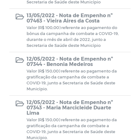
Secretaria de Saúde deste Município
CMDCA
13/05/2022 -
Nota de Empenho nº
07463 - Vieira Aires da Costa
Resoluções e Atas
Valor (R$ 100,00) referente ao pagamento do
bônus da campanha de combate a COVID-19,
durante o mês de abril de 2022, junto a
EDITAIS - LEI ALDIR BLANC
Secretaria de Saúde deste Município
12/05/2022 -
Nota de Empenho nº
Despesas (COVID-19)
07344 - Benonia Medeiros
Valor (R$ 150,00) referente ao pagamento da
Receitas (COVID-19)
gratificação da campanha de combate a
COVID-19, junto a Secretaria de Saúde deste
Município.
Termos de Adesão
12/05/2022 -
Nota de Empenho nº
07343 - Maria Marcicleide Duarte
Termos de permissão de uso
Lima
Valor (R$ 150,00) referente ao pagamento da
gratificação da campanha de combate a
Formulários de Cadastros
COVID-19, junto a Secretaria de Saúde deste
Município.