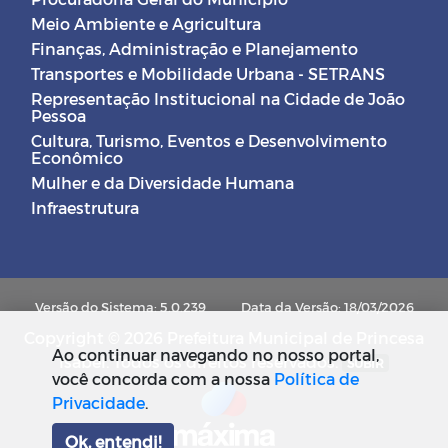
Meio Ambiente e Agricultura
Finanças, Administração e Planejamento
Transportes e Mobilidade Urbana - SETRANS
Representação Institucional na Cidade de João
Pessoa
Cultura, Turismo, Eventos e Desenvolvimento
Econômico
Mulher e da Diversidade Humana
Infraestrutura
Versão do Sistema: 5.0.239
Data da Versão: 18/03/2026
Copyright © 2026 Prefeitura Municipal de Princesa
Ao continuar navegando no nosso portal,
Isabel. Todos os direitos reservados.
SUBIR
você concorda com a nossa
Política de
Privacidade
.
Ok, entendi!