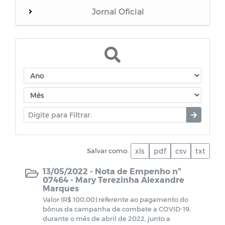
Jornal Oficial
WebMail
Dívida Ativa do Município
Termos de Cooperação
Documentos diversos
Salvar como:
xls
pdf
csv
txt
Dados da Vacinação contra COVID-19
13/05/2022 -
Nota de Empenho nº
07464 - Mary Terezinha Alexandre
CPL - Relatórios de visitas
Marques
Valor (R$ 100,00) referente ao pagamento do
EDITAIS - LEI PAULO GUSTAVO
bônus da campanha de combate a COVID-19,
durante o mês de abril de 2022, junto a