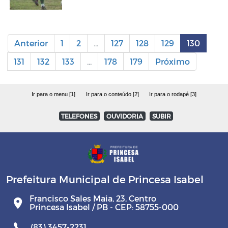
Anterior
1
2
...
127
128
129
130
131
132
133
...
178
179
Próximo
Ir para o menu [1]
Ir para o conteúdo [2]
Ir para o rodapé [3]
TELEFONES
OUVIDORIA
SUBIR
Prefeitura Municipal de Princesa Isabel
Francisco Sales Maia, 23, Centro
Princesa Isabel / PB - CEP: 58755-000
(83) 3457-2231