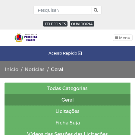
TELEFONES
OUVIDORIA
Menu
Acesso Rápido
Início
Notícias
Geral
Todas Categorias
Geral
Licitações
Ficha Suja
Vídeos das Sessões das Licitações