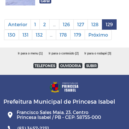
Geral
Anterior
1
2
...
126
127
128
129
130
131
132
...
178
179
Próximo
Ir para o menu [1]
Ir para o conteúdo [2]
Ir para o rodapé [3]
TELEFONES
OUVIDORIA
SUBIR
Prefeitura Municipal de Princesa Isabel
Francisco Sales Maia, 23, Centro
Princesa Isabel / PB - CEP: 58755-000
(83) 3457-2231