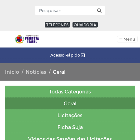
TELEFONES
OUVIDORIA
Menu
Acesso Rápido
Início
Notícias
Geral
Todas Categorias
Geral
Licitações
Ficha Suja
Vídeos das Sessões das Licitações