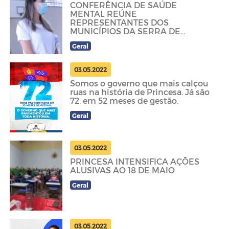
CONFERÊNCIA DE SAÚDE
MENTAL REÚNE
REPRESENTANTES DOS
MUNICÍPIOS DA SERRA DE
TEIXEIRA E DISCUTE MELHORIAS
Geral
NOS SERVIÇOS OF
03.05.2022
Somos o governo que mais calçou
ruas na história de Princesa. Já são
72, em 52 meses de gestão.
Geral
03.05.2022
PRINCESA INTENSIFICA AÇÕES
ALUSIVAS AO 18 DE MAIO
Geral
03.05.2022