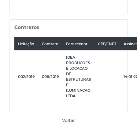
Contratos
Licitação
Contrato
Fornecedor
CPF/CNPJ
Assina
IDEA
PRODUCOES
E LOCACAO
DE
002/2019
008/2019
14-01-2
ESTRUTURAS
E
ILUMINACAO
LTDA
Voltar