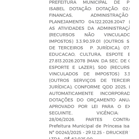
PREFEITURA MUNICIPAL DE PRIN
ISABEL. DOTAÇÃO: DOTAÇÃO: 02.00 
FINANCAS, ADMINISTRAÇÃ
PLANEJAMENTO 04.122.2026.2047 (MA
AS ATIVIDADES DA ADMINISTRAÇÃO),
(RECURSOS NÃO VINCULADOS
IMPOSTOS) 3.3.90.39.01 (OUTROS SERV
DE TERCEIROS  P. JURÍDICA); 07.00 
EDUCACAO, CULTURA, ESPOTE E L
27.813.2026.2078 (MAN. DA SEC. DE CU
ESPORTE E LAZER), 500 (RECURSOS
VINCULADOS DE IMPOSTOS) 3.3.90.3
(OUTROS SERVIÇOS DE TERCEIROS 
JURÍDICA); CONFORME QDD 2025, FIC
AUTOMATICAMENTE INCORPORADA
DOTAÇÕES DO ORÇAMENTO ANUAL (
APROVADO POR LEI PARA O EXERC
SEGUINTE.. VIGÊNCIA: 
28/06/2026. PARTES CONTRATAN
Prefeitura Municipal de Princesa Isabel 
Nº 00243/2025 - 29.12.25 - DRUCKER VI
LTDA - R$ 62.025,00.