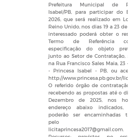
Prefeitura Municipal de Prin
Isabel/PB, para participar do Bet
2026, que será realizado em Londr
Reino Unido, nos dias 19 a 23 de 202
interessado poderá obter o respec
Termo de Referência co
especificação do objeto preten
junto ao Setor de Contratação, sed
na Rua Francisco Sales Maia, 23 - Ce
- Princesa Isabel - PB, ou acessa
http://www.princesa.pb.gov.br/licita
O referido órgão de contratação es
recebendo as propostas até o dia 2
Dezembro de 2025, nos horár
endereço abaixo indicados, e
poderão ser encaminhadas ta
pelo e-mai
licitaprincesa2017@gmail.com.
Recursos: previstos no orçam