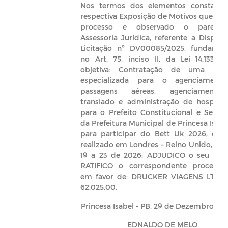
Nos termos dos elementos constante
respectiva Exposição de Motivos que inst
processo e observado o parece
Assessoria Jurídica, referente a Dispen
Licitação nº DV00085/2025, fundamen
no Art. 75, inciso II, da Lei 14.133/21
objetiva: Contratação de uma emp
especializada para o agenciament
passagens aéreas, agenciament
translado e administração de hospeda
para o Prefeito Constitucional e Secret
da Prefeitura Municipal de Princesa Isabe
para participar do Bett Uk 2026, que
realizado em Londres – Reino Unido, nos
19 a 23 de 2026; ADJUDICO o seu obje
RATIFICO o correspondente procedim
em favor de: DRUCKER VIAGENS LTDA 
62.025,00.
Princesa Isabel - PB, 29 de Dezembro de
EDNALDO DE MELO