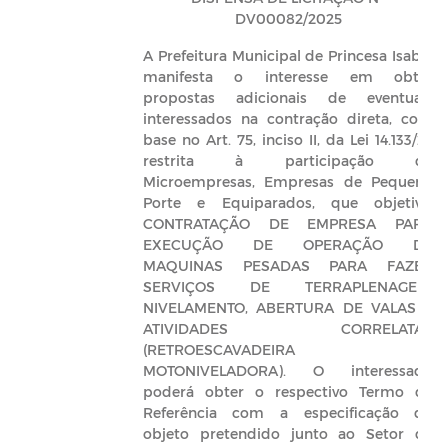
DV00082/2025
A Prefeitura Municipal de Princesa Isabel
manifesta o interesse em obter
propostas adicionais de eventuais
interessados na contração direta, com
base no Art. 75, inciso II, da Lei 14.133/21,
restrita à participação de
Microempresas, Empresas de Pequeno
Porte e Equiparados, que objetiva:
CONTRATAÇÃO DE EMPRESA PARA
EXECUÇÃO DE OPERAÇÃO DE
MAQUINAS PESADAS PARA FAZER
SERVIÇOS DE TERRAPLENAGEM,
NIVELAMENTO, ABERTURA DE VALAS E
ATIVIDADES CORRELATAS
(RETROESCAVADEIRA E
MOTONIVELADORA). O interessado
poderá obter o respectivo Termo de
Referência com a especificação do
objeto pretendido junto ao Setor de