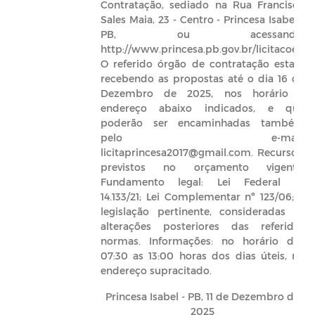
Contratação, sediado na Rua Francisco
Sales Maia, 23 - Centro - Princesa Isabel -
PB, ou acessando:
http://www.princesa.pb.gov.br/licitacoes.
O referido órgão de contratação estará
recebendo as propostas até o dia 16 de
Dezembro de 2025, nos horário e
endereço abaixo indicados, e que
poderão ser encaminhadas também
pelo e-mail:
licitaprincesa2017@gmail.com. Recursos:
previstos no orçamento vigente.
Fundamento legal: Lei Federal nº
14.133/21; Lei Complementar nº 123/06; e
legislação pertinente, consideradas as
alterações posteriores das referidas
normas. Informações: no horário das
07:30 as 13:00 horas dos dias úteis, no
endereço supracitado.
Princesa Isabel - PB, 11 de Dezembro de
2025